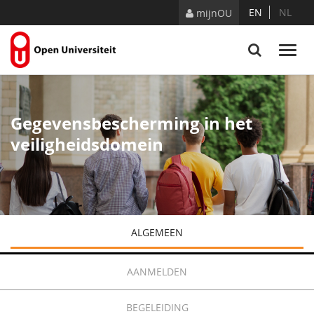
Naar content
EN
NL
mijnOU
Gegevensbescherming in het
veiligheidsdomein
ALGEMEEN
AANMELDEN
BEGELEIDING