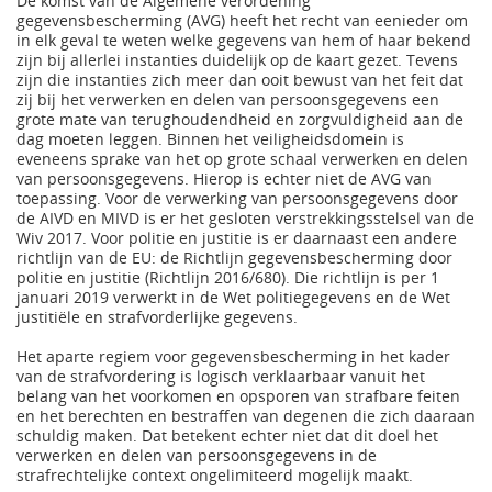
De komst van de Algemene verordening
gegevensbescherming (AVG) heeft het recht van eenieder om
in elk geval te weten welke gegevens van hem of haar bekend
zijn bij allerlei instanties duidelijk op de kaart gezet. Tevens
zijn die instanties zich meer dan ooit bewust van het feit dat
zij bij het verwerken en delen van persoonsgegevens een
grote mate van terughoudendheid en zorgvuldigheid aan de
dag moeten leggen. Binnen het veiligheidsdomein is
eveneens sprake van het op grote schaal verwerken en delen
van persoonsgegevens. Hierop is echter niet de AVG van
toepassing. Voor de verwerking van persoonsgegevens door
de AIVD en MIVD is er het gesloten verstrekkingsstelsel van de
Wiv 2017. Voor politie en justitie is er daarnaast een andere
richtlijn van de EU: de Richtlijn gegevensbescherming door
politie en justitie (Richtlijn 2016/680). Die richtlijn is per 1
januari 2019 verwerkt in de Wet politiegegevens en de Wet
justitiële en strafvorderlijke gegevens.
Het aparte regiem voor gegevensbescherming in het kader
van de strafvordering is logisch verklaarbaar vanuit het
belang van het voorkomen en opsporen van strafbare feiten
en het berechten en bestraffen van degenen die zich daaraan
schuldig maken. Dat betekent echter niet dat dit doel het
verwerken en delen van persoonsgegevens in de
strafrechtelijke context ongelimiteerd mogelijk maakt.