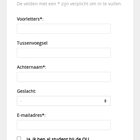
De velden met een * zijn verplicht om in te vullen.
Voorletters*:
Tussenvoegsel
Achternaam*:
Geslacht:
E-mailadres*:
Ja, ik ben al student bij de OU