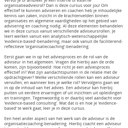
Vervul je of ambieer je een interne of externe
organisatieadviesrol? Dan is deze cursus voor jou! Om
effectief te kunnen adviseren en coachen heb je inhoudelijke
kennis van zaken, inzicht in de krachtenvelden binnen
organisaties en algemene vaardigheden op het gebied van
advisering en coaching nodig. Al deze elementen behandelen
we in deze cursus vanuit verschillende adviseursrollen. Je
leert werken vanuit een analytisch-wetenschappelijke
‘evidence-based’-benadering, maar ook vanuit de faciliterend-
reflectieve ‘organisatiecoaching’-benadering.
Eerst gaan we in op het adviesproces en de rol van de
adviseur in het algemeen. Vragen die hierbij aan de orde
komen, zijn bijvoorbeeld: Hoe richt je een adviesproces
effectief in? Wat zijn aandachtspunten in de relatie met de
opdrachtgever? Welke verschillende rollen kan een adviseur
vervullen, en wanneer kies je welke rol? Vervolgens gaan we
in op de inhoud van het advies. Een adviseur kan hierbij
putten uit eerdere ervaringen of uit inzichten uit opleidingen
en trainingen. Tegenwoordig is er daarbij veel aandacht voor
‘evidence-based consulting’. Wat dat is en hoe je ‘evidence-
based’ te werk gaat, leer je in deze cursus.
Een heel ander aspect van het werk van de adviseur is de
organisatiecoaching-benadering. Hierbij coacht een adviseur