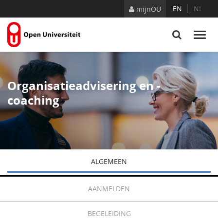
Naar content
EN
NL
mijnOU
Organisatieadvisering en -
coaching
ALGEMEEN
AANMELDEN
BEGELEIDING