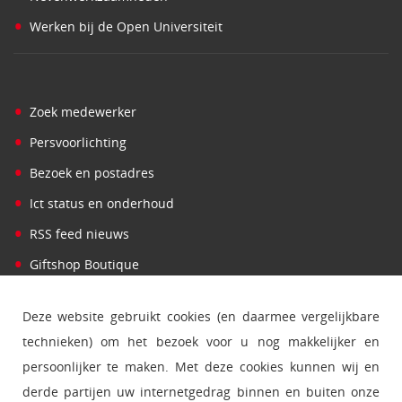
•
Werken bij de Open Universiteit
•
Zoek medewerker
•
Persvoorlichting
•
Bezoek en postadres
•
Ict status en onderhoud
•
RSS feed nieuws
•
Giftshop Boutique
Deze website gebruikt cookies (en daarmee vergelijkbare
technieken) om het bezoek voor u nog makkelijker en
persoonlijker te maken. Met deze cookies kunnen wij en
derde partijen uw internetgedrag binnen en buiten onze