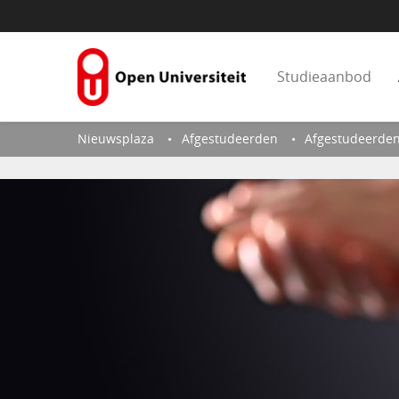
Skip to Content
Studieaanbod
Nieuwsplaza
Afgestudeerden
Afgestudeerde