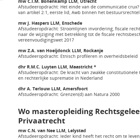
mw C.I.M. Bonenkamp LLM, Utrecht
Afstudeeropdracht: Het einde van de communicatie crux? 
van artikel 2:1, eerste lid, Awb binnen het bestuursrechtel
mw J. Haspers LLM, Enschede
Afstudeeropdracht: Stroomlijnen invordering, fiscale re
naar de wijziging met betrekking tot de fiscale rechtsbes
vereenvoudigingswet 2017
mw Z.A. van Hoeijdonck LLM, Rockanje
Afstudeeropdracht: Etnisch profileren in overheidsbeleid
dhr R.M.C. Luyten LLM, Maastricht *
Afstudeeropdracht: De kracht van zwakke constitutionele 
en rechterlijke suprematie in Nederland
dhr A. Terlouw LLM, Amersfoort
Afstudeeropdracht: Grenzen(d) aan Natura 2000
Wo masteropleiding Rechtsgeleer
Privaatrecht
mw C.N. van Nee LLM, Lelystad
Afstudeeropdracht: Ieder kind heeft het recht om te leven