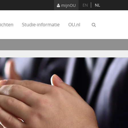
EN
NL
mijnOU
ichten
Studie-informatie
OU.nl