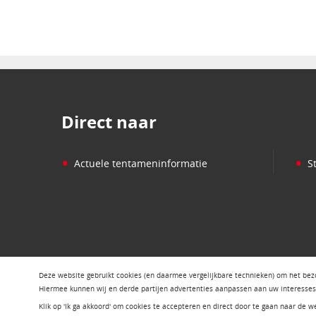
Direct naar
•
•
Actuele tentameninformatie
S
Deze website gebruikt cookies (en daarmee vergelijkbare technieken) om het bez
Hiermee kunnen wij en derde partijen advertenties aanpassen aan uw interesses 
Klik op 'Ik ga akkoord' om cookies te accepteren en direct door te gaan naar de we