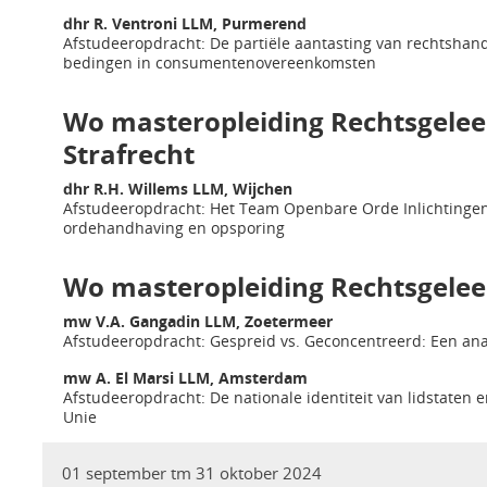
dhr R. Ventroni LLM, Purmerend
Afstudeeropdracht: De partiële aantasting van rechtshandel
bedingen in consumentenovereenkomsten
Wo masteropleiding Rechtsgeleer
Strafrecht
dhr R.H. Willems LLM, Wijchen
Afstudeeropdracht: Het Team Openbare Orde Inlichtinge
ordehandhaving en opsporing
Wo masteropleiding Rechtsgelee
mw V.A. Gangadin LLM, Zoetermeer
Afstudeeropdracht: Gespreid vs. Geconcentreerd: Een ana
mw A. El Marsi LLM, Amsterdam
Afstudeeropdracht: De nationale identiteit van lidstaten
Unie
* Bij deze student werd aan het behaalde getuigschrift d
01 september tm 31 oktober 2024