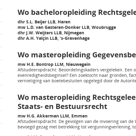
Wo bacheloropleiding Rechtsgel
dhr S.L. Beijer LLB, Haren
mw L.D. van Gasteren-Donker LLB, Woubrugge
dhr J.W. Weijters LLB, Nijmegen
dhr A.H. Yalçin LLB, 's-Gravenhage
Wo masteropleiding Gegevensbe
mw H.E. Bontrop LLM, Nieuwegein
Afstudeeropdracht: Beoordelingskaders vergeleken. Een 
evenredigheidsbeginsel? Een zoektocht naar gronden, fa
vernietiging van boetebesluiten opgelegd door de Autori
Wo masteropleiding Rechtsgeleer
Staats- en Bestuursrecht
mw H.G. Akkerman LLM, Emmen
Afstudeeropdracht: De gevolgen van de invoering van de 
bevoegd gezag met betrekking tot vergunningverlening, t