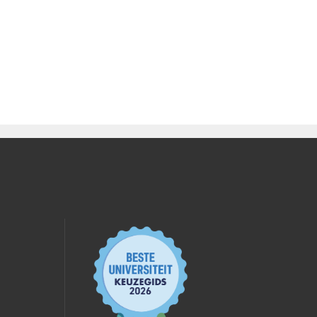
erdheid, Minor 'de
erdheid, Minor 'de veilige
rdheid
rdheid, Behorende tot het
erdheid, Minor 'de veilige
eerdheid, Minor
rdheid
ing voor het internationale ruimterecht.
erika
 gevaarzetting en ongelukkige samenloop van
 duiding van verdenkingen gegenereerd door een
lementair stelsel. De invoering van het bindend
rdheid, Behorende tot het
eerdheid, Minor
 de rol van publiekrechtelijke regels in de
heid, profiel Fiscaal recht
heid, profiel Fiscaal recht
pzaken.
vast als een huis? Over doelmatigheid en eenvoud
, erf-, overdrachtsbelasting en Estate Planning.
verheidshandelen
aannemer jegens de particuliere opdrachtgever
iteitsborging voor het bouwen
rdheid, Behorende tot het
grecht. De waarneming ter plaatse en het
tuele aansprakelijkheid van medisch specialisten
stinguitstel- en afstel in box 2: een illusie of
hirurgische robot
voorstel excessief lenen.
. Over de toepassing van publiek- en