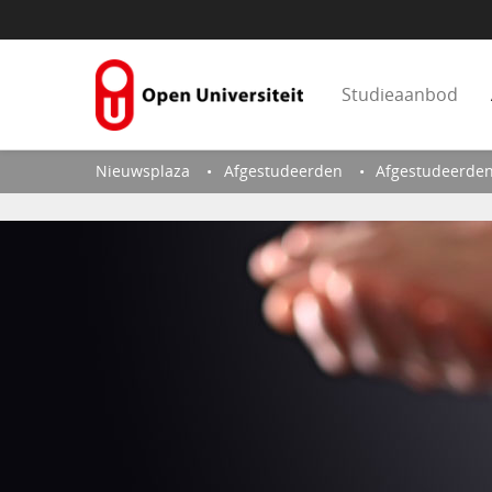
Naar content
Studieaanbod
Nieuwsplaza
Afgestudeerden
Afgestudeerde