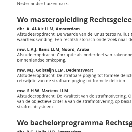
Nederlandse huizenmarkt.
Wo masteropleiding Rechtsgeleer
dhr. A. Al-Aiz LLM, Amsterdam
Afstudeeropdracht: De waarde van de ‘unus testis nullus t
waarheidsvinding. Een rechtshistorisch onderzoek naar de 
mw. L.A.J. Banis LLM, Noord, Aruba
Afstudeeropdracht: Corruptie als onderdeel van zakendoe
binnenlandse omkoping.
mw. M.J. Golsteijn LLM, Dedemsvaart
Afstudeeropdracht: De strafbare poging tot formele delic
reikwijdte van de strafbare poging tot formele delicten.
mw. S.H.W. Martens LLM
Afstudeeropdracht: De kwaliteit van de strafmotivering. Op
van de objectieve criteria van de strafmotivering, op basi
strafrechtsysteem.
Wo bachelorprogramma Rechtsg
dhr. P.G. Holla LLB, Amsterdam