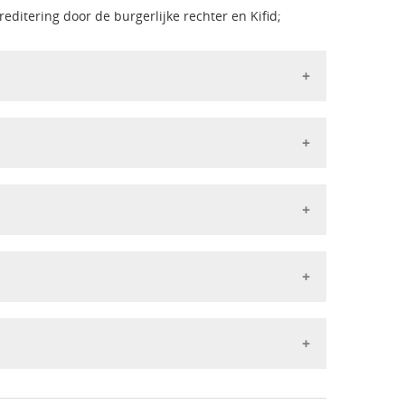
editering door de burgerlijke rechter en Kifid;
e waardering met Lof toegekend.
erdheid, Minor 'de
eerdheid
erdheid, Minor 'de
eerdheid
erdheid, Minor 'de veilige