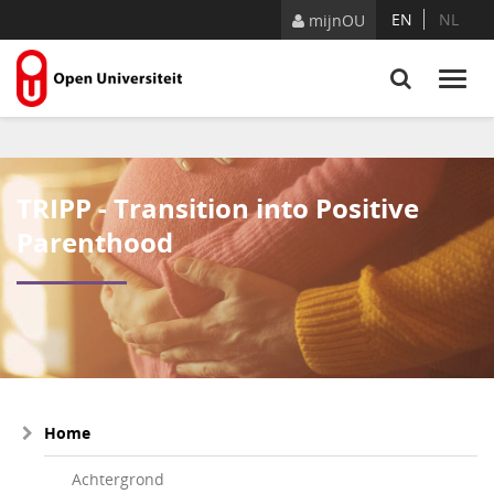
Naar content
EN
NL
mijnOU
TRIPP - Transition into Positive
Parenthood
Home
Achtergrond