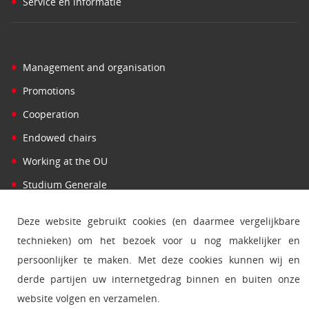
•
Service en informatie
•
Management and organisation
•
Promotions
•
Cooperation
•
Endowed chairs
•
Working at the OU
•
Studium Generale
Deze website gebruikt cookies (en daarmee vergelijkbare
technieken) om het bezoek voor u nog makkelijker en
•
Find person
persoonlijker te maken. Met deze cookies kunnen wij en
•
Press
derde partijen uw internetgedrag binnen en buiten onze
•
Contact and addresses
website volgen en verzamelen.