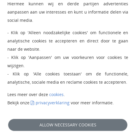
•
Hiermee kunnen wij en derde partijen advertenties
Ict status and service
aanpassen aan uw interesses en kunt u informatie delen via
•
MijnOU
social media.
•
Giftshop Boutique
- Klik op 'Alleen noodzakelijke cookies' om functionele en
analytische cookies te accepteren en direct door te gaan
naar de website.
- Klik op 'Aanpassen' om uw voorkeuren voor cookies te
wijzigen.
- Klik op 'Alle cookies toestaan' om de functionele,
analytische, sociale media en reclame cookies te accepteren.
Lees meer over deze
cookies
.
Bekijk onze
privacyverklaring
voor meer informatie.
ALLOW NECESSARY COOKIES
© 2024 Open Universiteit |
Disclaimer
|
Privacy
|