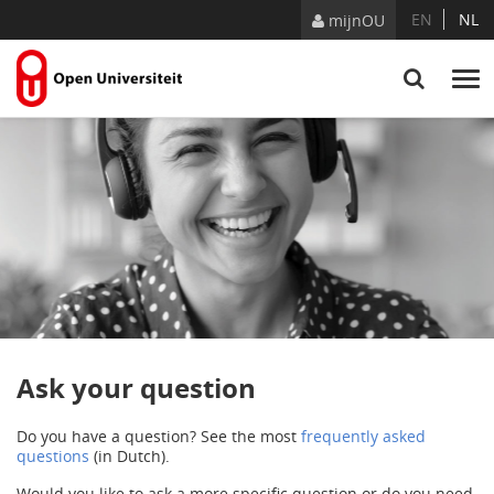
Skip to Content
EN
NL
mijnOU
Ask your question
Do you have a question? See the most
frequently asked
questions
(in Dutch).
Would you like to ask a more specific question or do you need