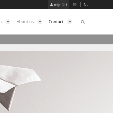
EN
NL
mijnOU
ch
About us
Contact