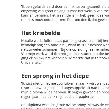
'Ik ben gefascineerd door de link tussen gezondheid e
omgeving van groot belang is voor het welzijn van me
kunnen behalen. Het vreemde is: ik heb geen idee wat m
thema’s moet onderzoeken. Daarom doe ik dat gewoon…
Het kriebelde
Natalie werkt fulltime als pathologist assistant bij he
kennelijk nog een tandje bij, want in 2012 besloot Na
natuurwetenschappen. 'Bij die opleiding leer je milie
'Op mijn werk werd ik omringd door studenten die b
ging er bij mij iets kriebelen. Ik merkte dat ik zelf ó
Universiteit.'
Een sprong in het diepe
'Ik wist niet of het me zou lukken, maar ik wist wel da
tevoren bewust geen pad uitgestippeld: ik had niet b
mijn diploma wilde hebben. Ik begon gewoon en hoopte
negen jaar, haalde ik mijn bachelorpapiertje!'
Dat diploma was een grote overwinning. 'Ik was de eers