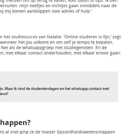
ig mensen om op terug te vallen, voor steun of tips. Ik ben
 vervullen: mijn neefjes en nichtjes gaan inmiddels naar de
bij mij komen aankloppen voor advies of hulp.'
r het studiesucces van Natalie. 'Online studeren is fijn,' zegt
n wanneer het jou uitkomt en om zelf je tempo te bepalen.
 Net als de whatsappgroep met studiegenoten. En de
n, met elkaar contact onderhouden, met elkaar ervoor gaan:
chappen?
 want al snel ging ze de master Gezondheidswetenschappen