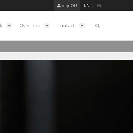
EN
NL
mijnOU
ek
Over ons
Contact