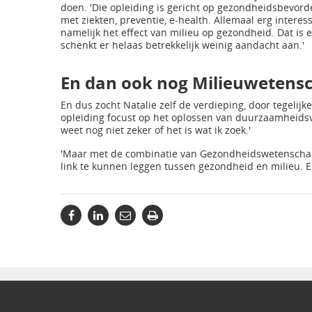
doen. 'Die opleiding is gericht op gezondheidsbevord
met ziekten, preventie, e-health. Allemaal erg interess
namelijk het effect van milieu op gezondheid. Dat is
schenkt er helaas betrekkelijk weinig aandacht aan.'
En dan ook nog Milieuwetens
En dus zocht Natalie zelf de verdieping, door tegelijk
opleiding focust op het oplossen van duurzaamheidsvr
weet nog niet zeker of het is wat ik zoek.'
'Maar met de combinatie van Gezondheidswetenschapp
link te kunnen leggen tussen gezondheid en milieu. E