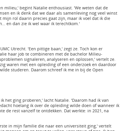
n milieu,' begint Natalie enthousiast. 'We weten dat de
nsen en ik denk dat we daar als samenleving nog veel winst
ijn rol daarin precies gaat zijn, maar ik voel dat ik die
 en dan zie ik wel waar ik terechtkom.'
t UMC Utrecht. 'Een pittige baan,' zegt ze. Toch kon er
talie haar job te combineren met de bachelor Milieu-
uproblemen signaleren, analyseren en oplossen,' vertelt ze.
ezig waren met een opleiding of een onderzoek en daardoor
ók wilde studeren. Daarom schreef ik me in bij de Open
t ik het ging proberen,' lacht Natalie. 'Daarom had ik van
edacht hoelang ik over de opleiding wilde doen of wanneer ik
 de rest vanzelf te ontdekken. Dat werkte: in 2021, na
te in mijn familie die naar een universiteit ging,' vertelt