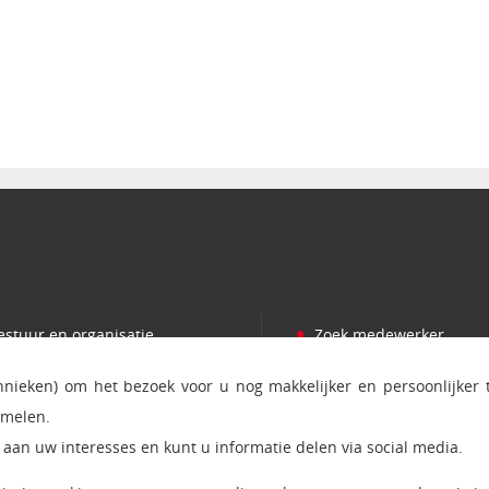
•
estuur en organisatie
Zoek medewerker
•
romoveren
Persvoorlichting
chnieken) om het bezoek voor u nog makkelijker en persoonlijker
•
amenwerken
Bezoek en postadres
amelen.
•
ijzondere leerstoelen
Ict status en onderhou
aan uw interesses en kunt u informatie delen via social media.
•
evenwerkzaamheden
RSS feed nieuws