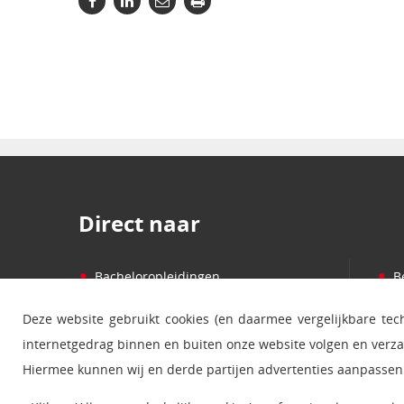
Direct naar
•
•
Bacheloropleidingen
B
•
•
Masteropleidingen
P
Deze website gebruikt cookies (en daarmee vergelijkbare te
•
•
Cursussen
S
internetgedrag binnen en buiten onze website volgen en verz
•
•
Informatie over studeren
B
Hiermee kunnen wij en derde partijen advertenties aanpassen 
•
•
Studiecentra
N