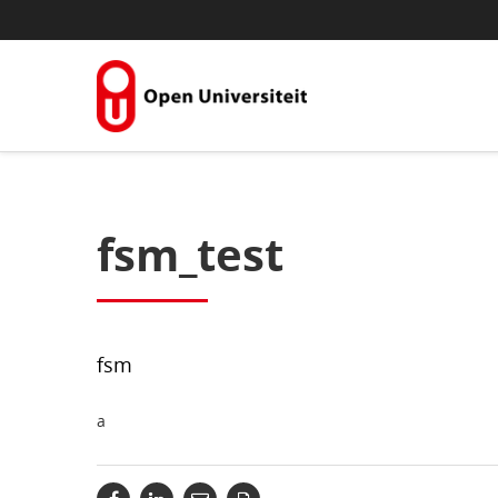
Naar content
fsm_test
fsm
a