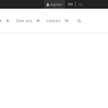
EN
NL
mijnOU
ek
Over ons
Contact