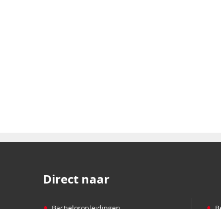
Direct naar
•
•
Bacheloropleidingen
B