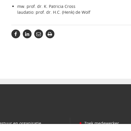
mw. prof. dr. K. Patricia Cross
laudatio: prof. dr. H.C. (Henk) de Wolf
•
estuur en organisatie
Zoek medewerker