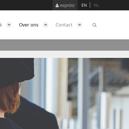
EN
NL
mijnOU
ek
Over ons
Contact