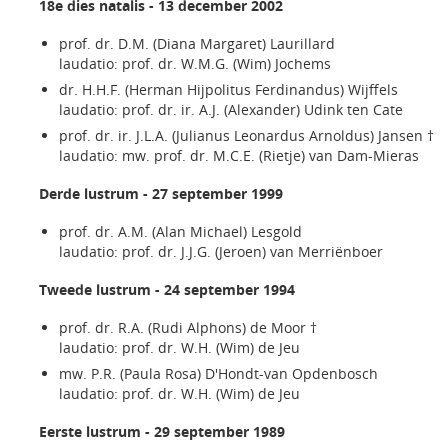
18e dies natalis - 13 december 2002
prof. dr. D.M. (Diana Margaret) Laurillard
laudatio: prof. dr. W.M.G. (Wim) Jochems
dr. H.H.F. (Herman Hijpolitus Ferdinandus) Wijffels
laudatio: prof. dr. ir. A.J. (Alexander) Udink ten Cate
prof. dr. ir. J.L.A. (Julianus Leonardus Arnoldus) Jansen †
laudatio: mw. prof. dr. M.C.E. (Rietje) van Dam-Mieras
Derde lustrum - 27 september 1999
prof. dr. A.M. (Alan Michael) Lesgold
laudatio: prof. dr. J.J.G. (Jeroen) van Merriënboer
Tweede lustrum - 24 september 1994
prof. dr. R.A. (Rudi Alphons) de Moor †
laudatio: prof. dr. W.H. (Wim) de Jeu
mw. P.R. (Paula Rosa) D'Hondt-van Opdenbosch
laudatio: prof. dr. W.H. (Wim) de Jeu
Eerste lustrum - 29 september 1989