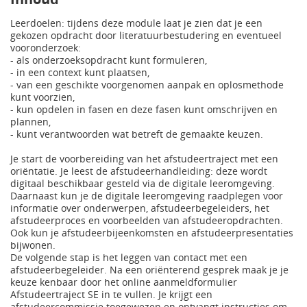
Leerdoelen: tijdens deze module laat je zien dat je een
gekozen opdracht door literatuurbestudering en eventueel
vooronderzoek:
- als onderzoeksopdracht kunt formuleren,
- in een context kunt plaatsen,
- van een geschikte voorgenomen aanpak en oplosmethode
kunt voorzien,
- kun opdelen in fasen en deze fasen kunt omschrijven en
plannen,
- kunt verantwoorden wat betreft de gemaakte keuzen.
Je start de voorbereiding van het afstudeertraject met een
oriëntatie. Je leest de afstudeerhandleiding: deze wordt
digitaal beschikbaar gesteld via de digitale leeromgeving.
Daarnaast kun je de digitale leeromgeving raadplegen voor
informatie over onderwerpen, afstudeerbegeleiders, het
afstudeerproces en voorbeelden van afstudeeropdrachten.
Ook kun je afstudeerbijeenkomsten en afstudeerpresentaties
bijwonen.
De volgende stap is het leggen van contact met een
afstudeerbegeleider. Na een oriënterend gesprek maak je je
keuze kenbaar door het online aanmeldformulier
Afstudeertraject SE in te vullen. Je krijgt een
afstudeercommissie toegewezen en ontvangt instructies om