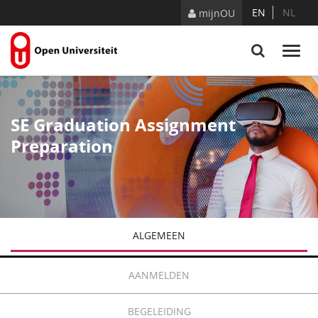
Naar content
EN
NL
mijnOU
SE Graduation Assignment
Preparation
ALGEMEEN
AANMELDEN
BEGELEIDING