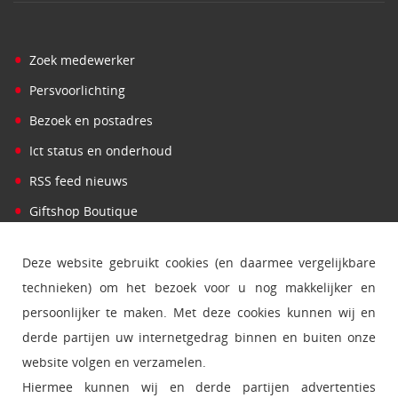
•
Zoek medewerker
•
Persvoorlichting
•
Bezoek en postadres
•
Ict status en onderhoud
•
RSS feed nieuws
•
Giftshop Boutique
Deze website gebruikt cookies (en daarmee vergelijkbare
technieken) om het bezoek voor u nog makkelijker en
persoonlijker te maken. Met deze cookies kunnen wij en
derde partijen uw internetgedrag binnen en buiten onze
website volgen en verzamelen.
Hiermee kunnen wij en derde partijen advertenties