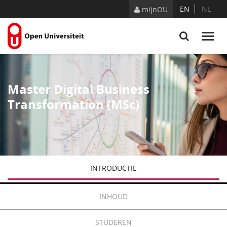
Naar content
EN
NL
mijnOU
Master Digital Business
Transformation (MSc)
INTRODUCTIE
INHOUD
STUDEREN