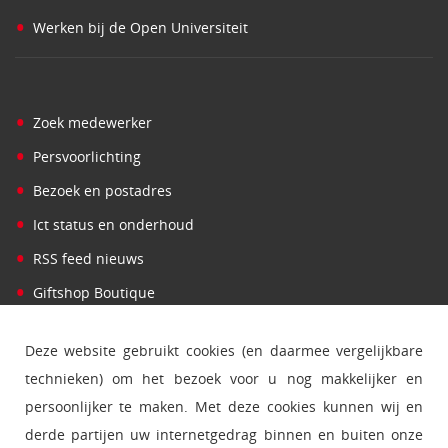
•
Werken bij de Open Universiteit
•
Zoek medewerker
•
Persvoorlichting
•
Bezoek en postadres
•
Ict status en onderhoud
•
RSS feed nieuws
•
Giftshop Boutique
Deze website gebruikt cookies (en daarmee vergelijkbare
technieken) om het bezoek voor u nog makkelijker en
persoonlijker te maken. Met deze cookies kunnen wij en
derde partijen uw internetgedrag binnen en buiten onze