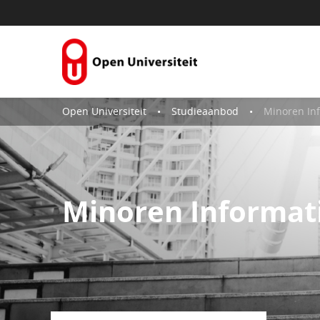
Naar content
Open Universiteit
Studieaanbod
Minoren In
Minoren Informat