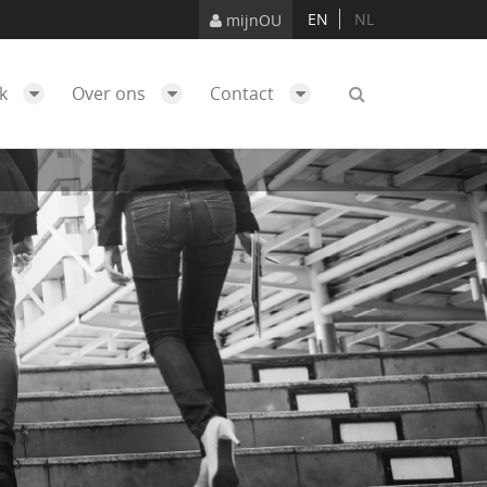
EN
NL
mijnOU
ek
Over ons
Contact