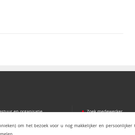
•
estuur en organisatie
Zoek medewerker
•
romoveren
Persvoorlichting
chnieken) om het bezoek voor u nog makkelijker en persoonlijker
•
amenwerken
Bezoek en postadres
amelen.