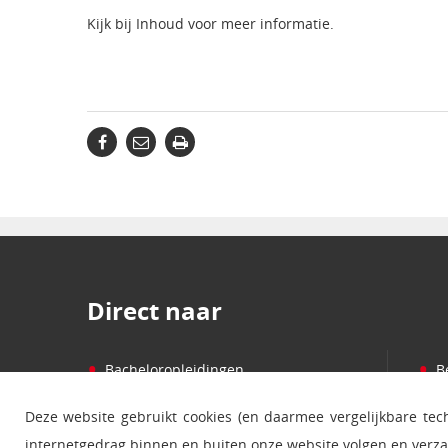
Kijk bij Inhoud voor meer informatie.
Direct naar
•
•
Bacheloropleidingen
B
•
•
Masteropleidingen
P
Deze website gebruikt cookies (en daarmee vergelijkbare te
•
•
Cursussen
S
internetgedrag binnen en buiten onze website volgen en verz