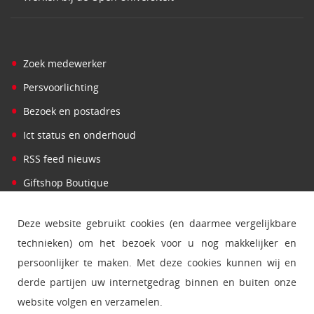
•
Zoek medewerker
•
Persvoorlichting
•
Bezoek en postadres
•
Ict status en onderhoud
•
RSS feed nieuws
•
Giftshop Boutique
Deze website gebruikt cookies (en daarmee vergelijkbare
technieken) om het bezoek voor u nog makkelijker en
persoonlijker te maken. Met deze cookies kunnen wij en
derde partijen uw internetgedrag binnen en buiten onze
website volgen en verzamelen.