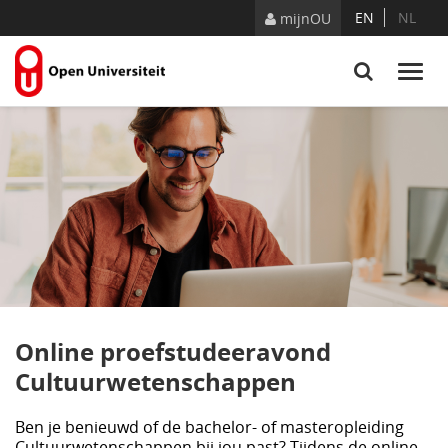
Naar content
EN
NL
mijnOU
Online proefstudeeravond
Cultuurwetenschappen
Ben je benieuwd of de bachelor- of masteropleiding
Cultuurwetenschappen bij jou past? Tijdens de online