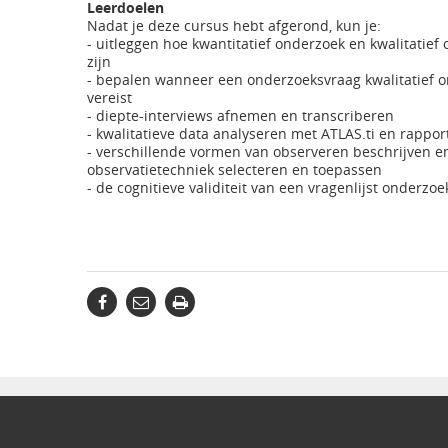
Leerdoelen
Nadat je deze cursus hebt afgerond, kun je:
- uitleggen hoe kwantitatief onderzoek en kwalitatie
zijn
- bepalen wanneer een onderzoeksvraag kwalitatief o
vereist
- diepte-interviews afnemen en transcriberen
- kwalitatieve data analyseren met ATLAS.ti en rappo
- verschillende vormen van observeren beschrijven e
observatietechniek selecteren en toepassen
- de cognitieve validiteit van een vragenlijst onderz