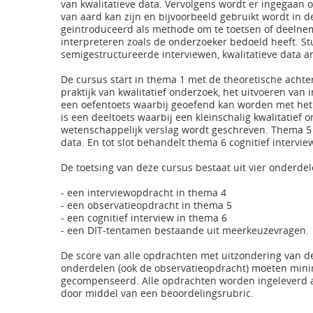
van kwalitatieve data. Vervolgens wordt er ingegaan o
van aard kan zijn en bijvoorbeeld gebruikt wordt in de
geïntroduceerd als methode om te toetsen of deelneme
interpreteren zoals de onderzoeker bedoeld heeft. S
semigestructureerde interviewen, kwalitatieve data a
De cursus start in thema 1 met de theoretische achte
praktijk van kwalitatief onderzoek, het uitvoeren van
een oefentoets waarbij geoefend kan worden met het 
is een deeltoets waarbij een kleinschalig kwalitatief
wetenschappelijk verslag wordt geschreven. Thema 5 
data. En tot slot behandelt thema 6 cognitief intervie
De toetsing van deze cursus bestaat uit vier onderdel
- een interviewopdracht in thema 4
- een observatieopdracht in thema 5
- een cognitief interview in thema 6
- een DIT-tentamen bestaande uit meerkeuzevragen.
De score van alle opdrachten met uitzondering van de
onderdelen (ook de observatieopdracht) moeten mini
gecompenseerd. Alle opdrachten worden ingeleverd a
door middel van een beoordelingsrubric.