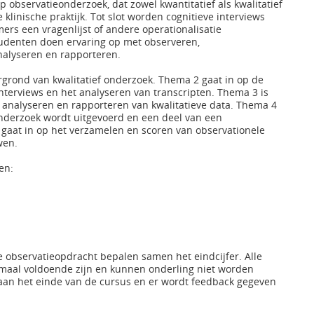
p observatieonderzoek, dat zowel kwantitatief als kwalitatief
 klinische praktijk. Tot slot worden cognitieve interviews
rs een vragenlijst of andere operationalisatie
tudenten doen ervaring op met observeren,
nalyseren en rapporteren.
rgrond van kwalitatief onderzoek. Thema 2 gaat in op de
 interviews en het analyseren van transcripten. Thema 3 is
analyseren en rapporteren van kwalitatieve data. Thema 4
 onderzoek wordt uitgevoerd en een deel van een
gaat in op het verzamelen en scoren van observationele
wen.
en:
 observatieopdracht bepalen samen het eindcijfer. Alle
maal voldoende zijn en kunnen onderling niet worden
an het einde van de cursus en er wordt feedback gegeven