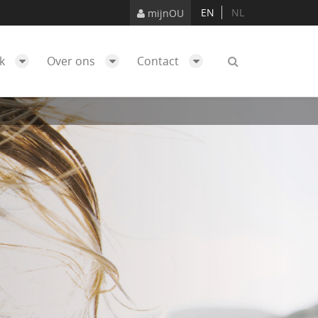
EN
NL
mijnOU
ek
Over ons
Contact