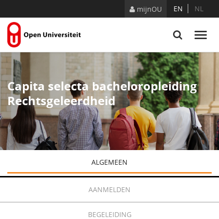
Naar content
EN
NL
mijnOU
Capita selecta bacheloropleiding
Rechtsgeleerdheid
ALGEMEEN
AANMELDEN
BEGELEIDING