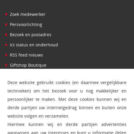
•
Zoek medewerker
•
Persvoorlichting
•
Bezoek en postadres
•
Ict status en onderhoud
•
RSS feed nieuws
•
Giftshop Boutique
Deze website gebruikt cookies (en daarmee vergelijkbare
technieken) om het bezoek voor u nog makkelijker en
persoonlijker te maken. Met deze cookies kunnen wij en
derde partijen uw internetgedrag binnen en buiten onze
website volgen en verzamelen.
Hiermee kunnen wij en derde partijen advertenties
aanpassen aan uw interesses en kunt u informatie delen