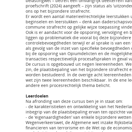
belastingwet – betreft een omvangrijk deelterrein van
proefschrift (2024) aangeeft – zijn status als ‘uitzond
ons op het bijzondere strafrecht.
Er wordt een aantal materieelrechtelijke leerstukken
beginselen en leerstukken – denk aan daderschapsvor
commune strafrecht op gelijke wijze toepassing vinden
Ook is er aandacht voor de opsporing, vervolging en b
liggen op problematiek die vooral bij deze bijzonder
controlebevoegdheden terwijl er al sprake is van een
als gevolg van de inzet van specifieke bevoegdheden
bij de opsporing van Opiumdelicten en de mogelijkhei
transacties respectievelijk procesafspraken in geval 
De cursus is opgebouwd uit negen leereenheden. We
zin, de plaatsbepaling van het bijzondere strafrecht
worden bestudeerd. In de overige acht leereenheden 
wet zijn twee leereenheden beschikbaar. In de ene l
andere een procesrechtelijk thema belicht.
Leerdoelen
Na afronding van deze cursus ben je in staat om:
- de karakteristieken en ontwikkeling van het Nederl
inbegrip van de plaatsbepaling ervan ten opzichte v
- de ‘eigenaardigheden’ van enkele bijzondere wette
Wegenverkeerswet, de Algemene wet inzake Rijksbela
financieren van terrorisme en de Wet op de economis