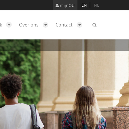
EN
NL
mijnOU
ek
Over ons
Contact