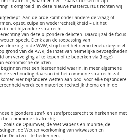
 het strafrecht, waarmee het – zoals Cnossen in zijn
ering’ is ontgroeid. In deze nieuwe mastercursus richten wij
 uitgediept. Aan de orde komt onder andere de vraag of
men, opzet, culpa en wederrechtelijkheid – uit het
 in het bijzondere strafrecht.
erechting van deze bijzondere delicten. Daarbij zal de focus
e wetten speelt. Denk aan de toepassing van
 verdenking in de WVW, strijd met het nemo teneturbeginsel
 op grond van de AWR, de inzet van heimelijke bevoegdheden
d om vervolging af te kopen of te beperken via (hoge)
van economische delicten.
 beginnen met een leereenheid waarin, in meer algemene
 en de verhouding daarvan tot het commune strafrecht zal
komen vier bijzondere wetten aan bod: voor elke bijzondere
eereenheid wordt een materieelrechtelijk thema en in de
andse bijzondere straf- en strafprocesrecht te herkennen met
an het commune strafrecht;
n – zoals de Opiumwet, de Wet wapens en munitie, de
stingen, de Wet ter voorkoming van witwassen en
che Delicten – te herkennen;