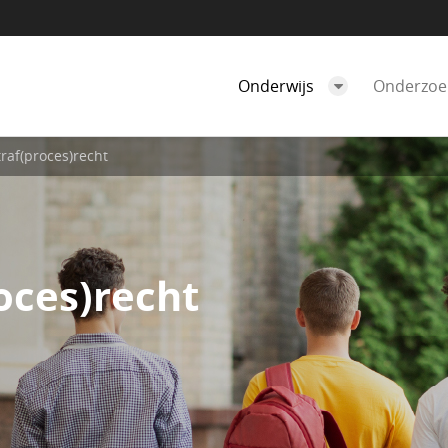
Onderwijs
Onderzo
traf(proces)recht
oces)recht