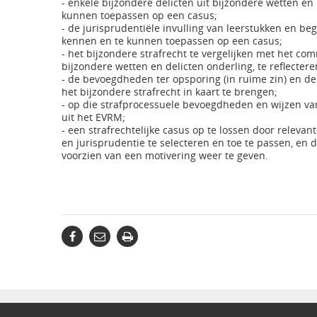
- enkele bijzondere delicten uit bijzondere wetten en
kunnen toepassen op een casus;
- de jurisprudentiële invulling van leerstukken en beg
kennen en te kunnen toepassen op een casus;
- het bijzondere strafrecht te vergelijken met het co
bijzondere wetten en delicten onderling, te reflectere
- de bevoegdheden ter opsporing (in ruime zin) en de 
het bijzondere strafrecht in kaart te brengen;
- op die strafprocessuele bevoegdheden en wijzen van
uit het EVRM;
- een strafrechtelijke casus op te lossen door relevan
en jurisprudentie te selecteren en toe te passen, en 
voorzien van een motivering weer te geven.