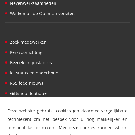
•
Nevenwerkzaamheden
•
Werken bij de Open Universiteit
•
Zoek medewerker
•
Persvoorlichting
•
Bezoek en postadres
•
Ict status en onderhoud
•
RSS feed nieuws
•
Giftshop Boutique
Deze website gebruikt cookies (en daarmee vergelijkbare
technieken) om het bezoek voor u nog makkelijker en
persoonlijker te maken. Met deze cookies kunnen wij en