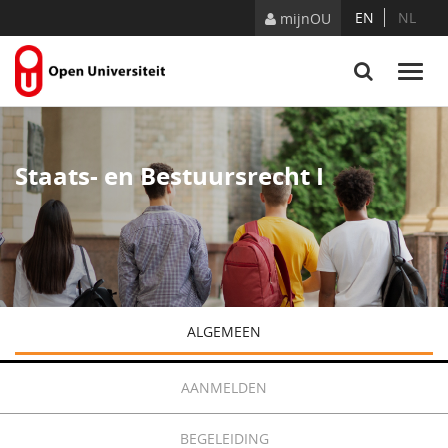
Naar content
EN
NL
mijnOU
Staats- en Bestuursrecht I
ALGEMEEN
AANMELDEN
BEGELEIDING