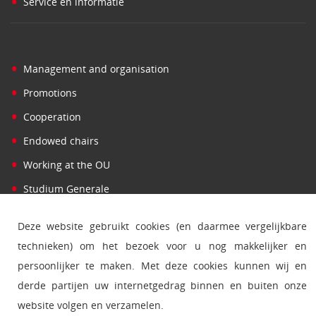
•
Service en informatie
•
Management and organisation
•
Promotions
•
Cooperation
•
Endowed chairs
•
Working at the OU
•
Studium Generale
Deze website gebruikt cookies (en daarmee vergelijkbare
technieken) om het bezoek voor u nog makkelijker en
•
Find person
persoonlijker te maken. Met deze cookies kunnen wij en
•
Press
derde partijen uw internetgedrag binnen en buiten onze
•
Contact and addresses
website volgen en verzamelen.