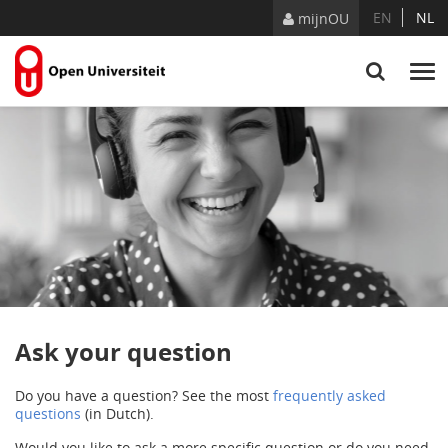
Skip to Content
EN
NL
mijnOU
Ask your question
Do you have a question? See the most
frequently asked
questions
(in Dutch).
Would you like to ask a more specific question or do you need