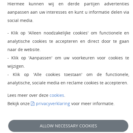
•
Hiermee kunnen wij en derde partijen advertenties
Ict status and service
aanpassen aan uw interesses en kunt u informatie delen via
•
MijnOU
social media.
•
Giftshop Boutique
- Klik op 'Alleen noodzakelijke cookies' om functionele en
analytische cookies te accepteren en direct door te gaan
naar de website.
- Klik op 'Aanpassen' om uw voorkeuren voor cookies te
wijzigen.
- Klik op 'Alle cookies toestaan' om de functionele,
analytische, sociale media en reclame cookies te accepteren.
Lees meer over deze
cookies
.
Bekijk onze
privacyverklaring
voor meer informatie.
ALLOW NECESSARY COOKIES
© 2024 Open Universiteit |
Disclaimer
|
Privacy
|