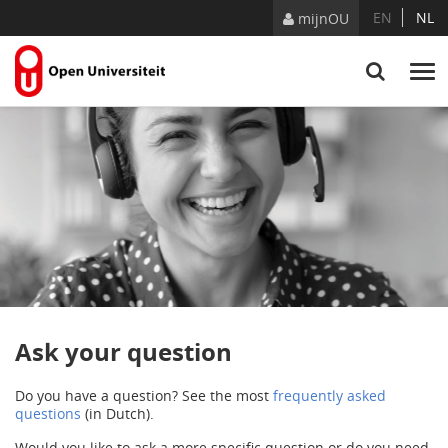
Skip to Content
EN
NL
mijnOU
Ask your question
Do you have a question? See the most
frequently asked
questions
(in Dutch).
Would you like to ask a more specific question or do you need