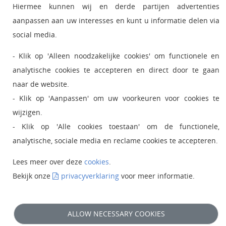
•
Hiermee kunnen wij en derde partijen advertenties
Ict status and service
aanpassen aan uw interesses en kunt u informatie delen via
•
MijnOU
social media.
•
Giftshop Boutique
- Klik op 'Alleen noodzakelijke cookies' om functionele en
analytische cookies te accepteren en direct door te gaan
naar de website.
- Klik op 'Aanpassen' om uw voorkeuren voor cookies te
wijzigen.
- Klik op 'Alle cookies toestaan' om de functionele,
analytische, sociale media en reclame cookies te accepteren.
Lees meer over deze
cookies
.
Bekijk onze
privacyverklaring
voor meer informatie.
ALLOW NECESSARY COOKIES
© 2024 Open Universiteit |
Disclaimer
|
Privacy
|