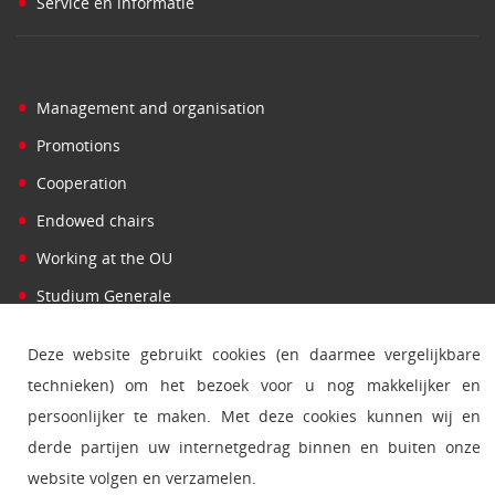
•
Service en informatie
•
Management and organisation
•
Promotions
•
Cooperation
•
Endowed chairs
•
Working at the OU
•
Studium Generale
Deze website gebruikt cookies (en daarmee vergelijkbare
technieken) om het bezoek voor u nog makkelijker en
•
Find person
persoonlijker te maken. Met deze cookies kunnen wij en
•
Press
derde partijen uw internetgedrag binnen en buiten onze
•
Contact and addresses
website volgen en verzamelen.