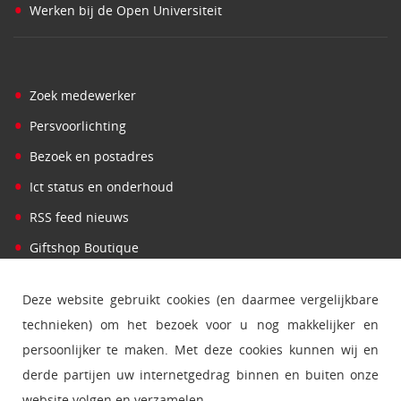
•
Werken bij de Open Universiteit
•
Zoek medewerker
•
Persvoorlichting
•
Bezoek en postadres
•
Ict status en onderhoud
•
RSS feed nieuws
•
Giftshop Boutique
Deze website gebruikt cookies (en daarmee vergelijkbare
technieken) om het bezoek voor u nog makkelijker en
persoonlijker te maken. Met deze cookies kunnen wij en
derde partijen uw internetgedrag binnen en buiten onze
website volgen en verzamelen.