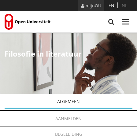
Naar content
EN
NL
mijnOU
Filosofie in literatuur
ALGEMEEN
AANMELDEN
BEGELEIDING