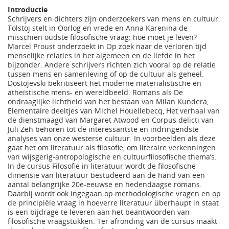
Introductie
Schrijvers en dichters zijn onderzoekers van mens en cultuur.
Tolstoj stelt in Oorlog en vrede en Anna Karenina de
misschien oudste filosofische vraag: hoe moet je leven?
Marcel Proust onderzoekt in Op zoek naar de verloren tijd
menselijke relaties in het algemeen en de liefde in het
bijzonder. Andere schrijvers richten zich vooral op de relatie
tussen mens en samenleving of op de cultuur als geheel.
Dostojevski bekritiseert het moderne materialistische en
atheïstische mens- en wereldbeeld. Romans als De
ondraaglijke lichtheid van het bestaan van Milan Kundera,
Elementaire deeltjes van Michel Houellebecq, Het verhaal van
de dienstmaagd van Margaret Atwood en Corpus delicti van
Juli Zeh behoren tot de interessantste en indringendste
analyses van onze westerse cultuur. In voorbeelden als deze
gaat het om literatuur als filosofie, om literaire verkenningen
van wijsgerig-antropologische en cultuurfilosofische thema’s.
In de cursus Filosofie in literatuur wordt de filosofische
dimensie van literatuur bestudeerd aan de hand van een
aantal belangrijke 20e-eeuwse en hedendaagse romans.
Daarbij wordt ook ingegaan op methodologische vragen en op
de principiële vraag in hoeverre literatuur überhaupt in staat
is een bijdrage te leveren aan het beantwoorden van
filosofische vraagstukken. Ter afronding van de cursus maakt