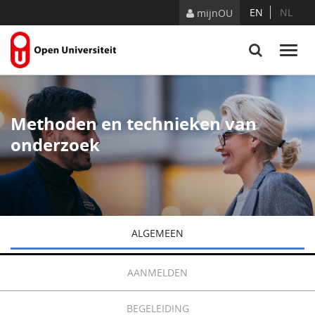
Naar content
EN
NL
mijnOU
Methoden en technieken van
onderzoek
ALGEMEEN
AANMELDEN
BEGELEIDING