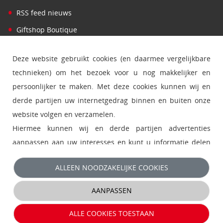
•
RSS feed nieuws
•
Giftshop Boutique
Deze website gebruikt cookies (en daarmee vergelijkbare
technieken) om het bezoek voor u nog makkelijker en
persoonlijker te maken. Met deze cookies kunnen wij en
derde partijen uw internetgedrag binnen en buiten onze
website volgen en verzamelen.
Hiermee kunnen wij en derde partijen advertenties
aanpassen aan uw interesses en kunt u informatie delen
via social media.
ALLEEN NOODZAKELIJKE COOKIES
- Klik op 'Alleen noodzakelijke cookies' om functionele en
AANPASSEN
analytische cookies te accepteren en direct door te gaan
naar de website.
© 2026 Open Universiteit |
Disclaimer
|
Privacy
|
ALLE COOKIES TOESTAAN
- Klik op 'Aanpassen' om uw voorkeuren voor cookies te
Cookiebeleid