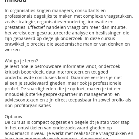
In organisaties krijgen managers, consultants en
professionals dagelijks te maken met complexe vraagstukken,
zoals strategie, organisatieverandering, innovatie en
prestaties. Effectief handelen vraagt om meer dan intuïtie:
het vereist een gestructureerde analyse en beslissingen die
zijn gebaseerd op degelijk onderzoek. In deze cursus
ontwikkel je precies die academische manier van denken en
werken.
Wat ga je leren?
Je leert hoe je betrouwbare informatie vindt, onderzoek
kritisch beoordeelt, data interpreteert en tot goed
onderbouwde conclusies komt. Daarmee versterk je niet
alleen je studievaardigheden, maar ook je professionele
profiel. De vaardigheden die je opdoet, maken je tot een
inhoudelijk sterke gesprekspartner in management- en
adviescontexten en zijn direct toepasbaar in zowel profit- als
non-profitorganisaties.
Opbouw
De cursus is compact opgezet en begeleidt je stap voor stap
in het ontwikkelen van onderzoeksvaardigheden op
academisch niveau. Je werkt met realistische vraagstukken en
leert hoe onderzoek wordt opgezet, uitgevoerd en