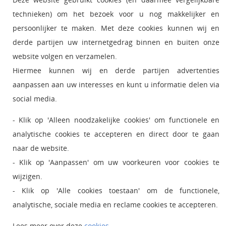
technieken) om het bezoek voor u nog makkelijker en
•
Zoek medewerker
persoonlijker te maken. Met deze cookies kunnen wij en
•
Persvoorlichting
derde partijen uw internetgedrag binnen en buiten onze
•
Bezoek en postadres
website volgen en verzamelen.
•
Hiermee kunnen wij en derde partijen advertenties
Ict status en onderhoud
•
aanpassen aan uw interesses en kunt u informatie delen via
RSS feed nieuws
social media.
•
Giftshop Boutique
- Klik op 'Alleen noodzakelijke cookies' om functionele en
analytische cookies te accepteren en direct door te gaan
naar de website.
- Klik op 'Aanpassen' om uw voorkeuren voor cookies te
wijzigen.
- Klik op 'Alle cookies toestaan' om de functionele,
analytische, sociale media en reclame cookies te accepteren.
Lees meer over deze
cookies
.