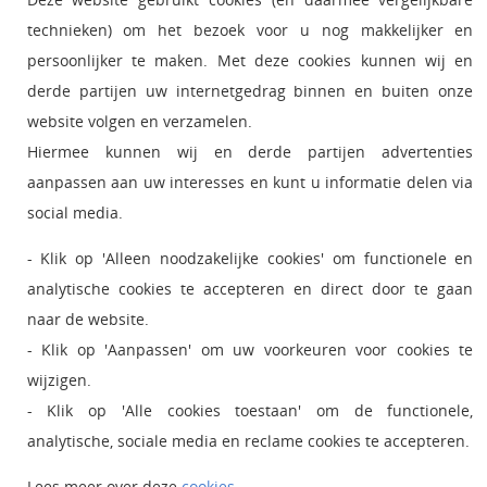
technieken) om het bezoek voor u nog makkelijker en
•
Zoek medewerker
persoonlijker te maken. Met deze cookies kunnen wij en
•
Persvoorlichting
derde partijen uw internetgedrag binnen en buiten onze
•
Bezoek en postadres
website volgen en verzamelen.
•
Hiermee kunnen wij en derde partijen advertenties
Ict status en onderhoud
•
aanpassen aan uw interesses en kunt u informatie delen via
RSS feed nieuws
social media.
•
Giftshop Boutique
- Klik op 'Alleen noodzakelijke cookies' om functionele en
analytische cookies te accepteren en direct door te gaan
naar de website.
- Klik op 'Aanpassen' om uw voorkeuren voor cookies te
wijzigen.
- Klik op 'Alle cookies toestaan' om de functionele,
analytische, sociale media en reclame cookies te accepteren.
Lees meer over deze
cookies
.