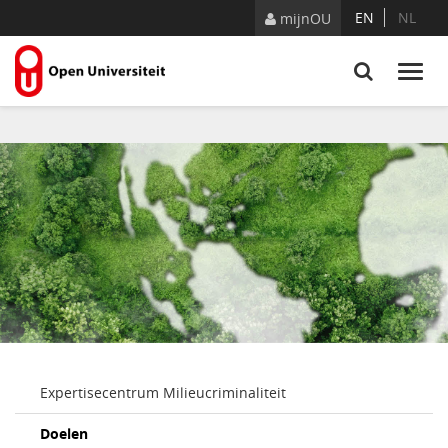
Naar content
EN
NL
mijnOU
Expertisecentrum Milieucriminaliteit
Doelen