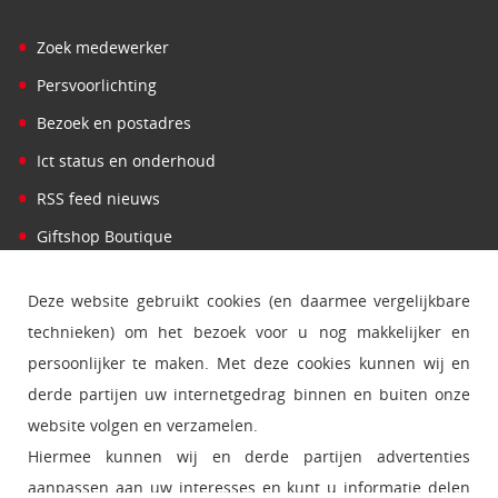
•
Zoek medewerker
•
Persvoorlichting
•
Bezoek en postadres
•
Ict status en onderhoud
•
RSS feed nieuws
•
Giftshop Boutique
Deze website gebruikt cookies (en daarmee vergelijkbare
technieken) om het bezoek voor u nog makkelijker en
persoonlijker te maken. Met deze cookies kunnen wij en
derde partijen uw internetgedrag binnen en buiten onze
website volgen en verzamelen.
Hiermee kunnen wij en derde partijen advertenties
aanpassen aan uw interesses en kunt u informatie delen