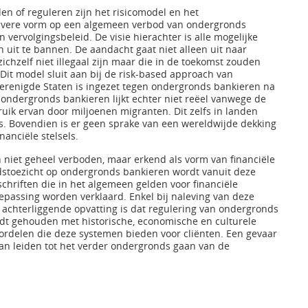
n of reguleren zijn het risicomodel en het
zuivere vorm op een algemeen verbod van ondergronds
 vervolgingsbeleid. De visie hierachter is alle mogelijke
 uit te bannen. De aandacht gaat niet alleen uit naar
zichzelf niet illegaal zijn maar die in de toekomst zouden
it model sluit aan bij de risk-based approach van
Verenigde Staten is ingezet tegen ondergronds bankieren na
ndergronds bankieren lijkt echter niet reëel vanwege de
uik ervan door miljoenen migranten. Dit zelfs in landen
s. Bovendien is er geen sprake van een wereldwijde dekking
nanciële stelsels.
 niet geheel verboden, maar erkend als vorm van financiële
dstoezicht op ondergronds bankieren wordt vanuit deze
schriften die in het algemeen gelden voor financiële
epassing worden verklaard. Enkel bij naleving van deze
 achterliggende opvatting is dat regulering van ondergronds
ordt gehouden met historische, economische en culturele
rdelen die deze systemen bieden voor cliënten. Een gevaar
 kan leiden tot het verder ondergronds gaan van de