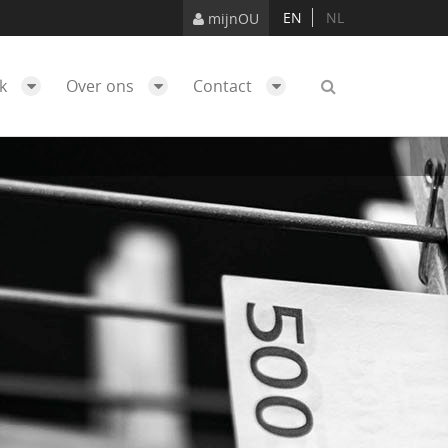
EN
NL
mijnOU
ek
Over ons
Contact