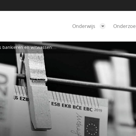
Onderwijs
Onderzo
ren en witwassen: de Nederlandse aanpak