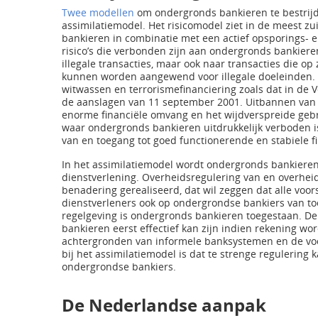
Twee modellen
om ondergronds bankieren te bestrijde
assimilatiemodel. Het risicomodel ziet in de meest 
bankieren in combinatie met een actief opsporings- en
risico’s die verbonden zijn aan ondergronds bankieren
illegale transacties, maar ook naar transacties die op 
kunnen worden aangewend voor illegale doeleinden. D
witwassen en terrorismefinanciering zoals dat in de 
de aanslagen van 11 september 2001. Uitbannen van o
enorme financiële omvang en het wijdverspreide gebr
waar ondergronds bankieren uitdrukkelijk verboden i
van en toegang tot goed functionerende en stabiele fi
In het assimilatiemodel wordt ondergronds bankieren
dienstverlening. Overheidsregulering van en overhei
benadering gerealiseerd, dat wil zeggen dat alle voor
dienstverleners ook op ondergrondse bankiers van to
regelgeving is ondergronds bankieren toegestaan. De
bankieren eerst effectief kan zijn indien rekening w
achtergronden van informele banksystemen en de voo
bij het assimilatiemodel is dat te strenge regulering
ondergrondse bankiers.
De Nederlandse aanpak