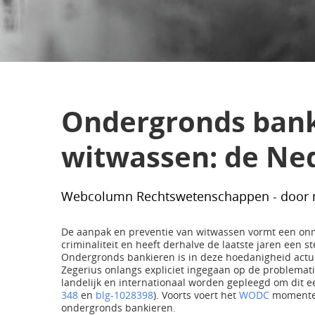
Ondergronds bank
witwassen: de Ne
Webcolumn Rechtswetenschappen - door mr
De aanpak en preventie van witwassen vormt een onmi
criminaliteit en heeft derhalve de laatste jaren een
Ondergronds bankieren is in deze hoedanigheid actueel
Zegerius onlangs expliciet ingegaan op de problema
landelijk en internationaal worden gepleegd om dit ee
348
en
blg-1028398
). Voorts voert het
WODC
momenteel
ondergronds bankieren.