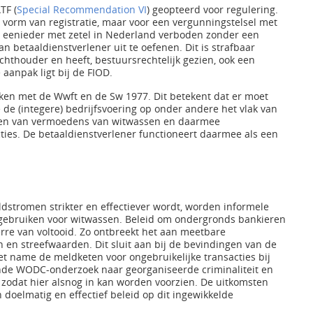
TF (
Special Recommendation VI
) geopteerd voor regulering.
e vorm van registratie, maar voor een vergunningstelsel met
 het eenieder met zetel in Nederland verboden zonder een
 betaaldienstverlener uit te oefenen. Dit is strafbaar
ichthouder en heeft, bestuursrechtelijk gezien, ook een
 aanpak ligt bij de FIOD.
aken met de Wwft en de Sw 1977. Dit betekent dat er moet
de (integere) bedrijfsvoering op onder andere het vlak van
lden van vermoedens van witwassen en daarmee
ies. De betaaldienstverlener functioneert daarmee als een
dstromen strikter en effectiever wordt, worden informele
 gebruiken voor witwassen. Beleid om ondergronds bankieren
erre van voltooid. Zo ontbreekt het aan meetbare
n en streefwaarden. Dit sluit aan bij de bevindingen van de
t name de meldketen voor ongebruikelijke transacties bij
pende WODC-onderzoek naar georganiseerde criminaliteit en
 zodat hier alsnog in kan worden voorzien. De uitkomsten
doelmatig en effectief beleid op dit ingewikkelde