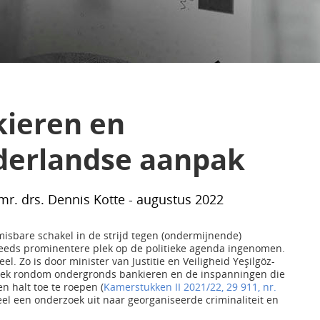
ieren en
derlandse aanpak
. drs. Dennis Kotte - augustus 2022
sbare schakel in de strijd tegen (ondermijnende)
 steeds prominentere plek op de politieke agenda ingenomen.
. Zo is door minister van Justitie en Veiligheid Yeşilgöz-
tiek rondom ondergronds bankieren en de inspanningen die
n halt toe te roepen (
Kamerstukken II 2021/22, 29 911, nr.
 een onderzoek uit naar georganiseerde criminaliteit en