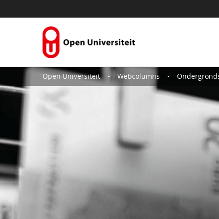
Naar content
Open Universiteit
Webcolumns
Ondergronds bankie