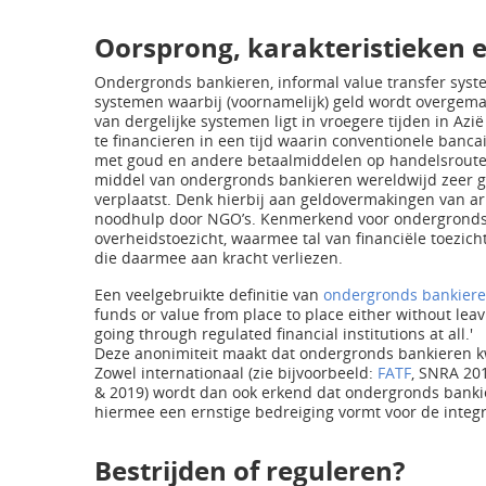
Oorsprong, karakteristieken en
Ondergronds bankieren, informal value transfer syst
systemen waarbij (voornamelijk) geld wordt overgemaak
van dergelijke systemen ligt in vroegere tijden in Az
te financieren in een tijd waarin conventionele banc
met goud en andere betaalmiddelen op handelsroute
middel van ondergronds bankieren wereldwijd zeer g
verplaatst. Denk hierbij aan geldovermakingen van a
noodhulp door NGO’s. Kenmerkend voor ondergrondse 
overheidstoezicht, waarmee tal van financiële toezi
die daarmee aan kracht verliezen.
Een veelgebruikte definitie van
ondergronds bankier
funds or value from place to place either without leav
going through regulated financial institutions at all.'
Deze anonimiteit maakt dat ondergronds bankieren kw
Zowel internationaal (zie bijvoorbeeld:
FATF
, SNRA 20
& 2019) wordt dan ook erkend dat ondergronds bankie
hiermee een ernstige bedreiging vormt voor de integrit
Bestrijden of reguleren?