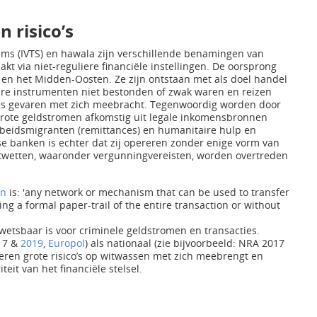
 risico’s
ems (IVTS) en hawala zijn verschillende benamingen van
t via niet-reguliere financiële instellingen. De oorsprong
ië en het Midden-Oosten. Ze zijn ontstaan met als doel handel
aire instrumenten niet bestonden of zwak waren en reizen
s gevaren met zich meebracht. Tegenwoordig worden door
rote geldstromen afkomstig uit legale inkomensbronnen
rbeidsmigranten (remittances) en humanitaire hulp en
banken is echter dat zij opereren zonder enige vorm van
chtwetten, waaronder vergunningvereisten, worden overtreden
en
is: 'any network or mechanism that can be used to transfer
ing a formal paper-trail of the entire transaction or without
etsbaar is voor criminele geldstromen en transacties.
17 &
2019
,
Europol
) als nationaal (zie bijvoorbeeld: NRA 2017
ren grote risico’s op witwassen met zich meebrengt en
eit van het financiële stelsel.