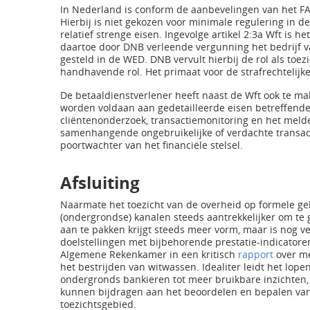
In Nederland is conform de aanbevelingen van het FA
Hierbij is niet gekozen voor minimale regulering in d
relatief strenge eisen. Ingevolge artikel 2:3a Wft is
daartoe door DNB verleende vergunning het bedrijf van
gesteld in de WED. DNB vervult hierbij de rol als toez
handhavende rol. Het primaat voor de strafrechtelijke
De betaaldienstverlener heeft naast de Wft ook te m
worden voldaan aan gedetailleerde eisen betreffende 
cliëntenonderzoek, transactiemonitoring en het me
samenhangende ongebruikelijke of verdachte transact
poortwachter van het financiële stelsel.
Afsluiting
Naarmate het toezicht van de overheid op formele gel
(ondergrondse) kanalen steeds aantrekkelijker om te
aan te pakken krijgt steeds meer vorm, maar is nog v
doelstellingen met bijbehorende prestatie-indicatore
Algemene Rekenkamer in een kritisch
rapport
over me
het bestrijden van witwassen. Idealiter leidt het lo
ondergronds bankieren tot meer bruikbare inzichten,
kunnen bijdragen aan het beoordelen en bepalen van 
toezichtsgebied.