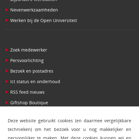
•
Nevenwerkzaamheden
•
Werken bij de Open Universiteit
•
Zoek medewerker
•
Persvoorlichting
•
Bezoek en postadres
•
Ict status en onderhoud
•
RSS feed nieuws
•
Giftshop Boutique
Deze website gebruikt cookies (en daarmee vergelijkbare
technieken) om het bezoek voor u nog makkelijker en
persoonlijker te maken. Met deze cookies kunnen wij en