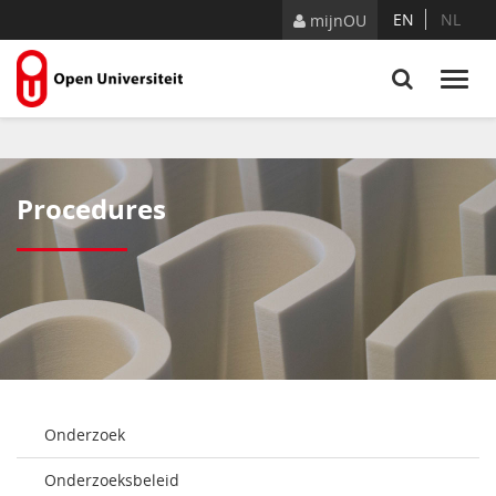
Naar content
EN
NL
mijnOU
Procedures
Onderzoek
Onderzoeksbeleid