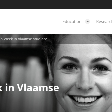
Education
Resear
 Week in Vlaamse studiecentra
 in Vlaamse