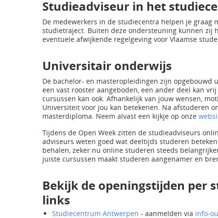
Studieadviseur in het studie
De medewerkers in de studiecentra helpen je graag me
studietraject. Buiten deze ondersteuning kunnen zij
eventuele afwijkende regelgeving voor Vlaamse stude
Universitair onderwijs
De bachelor- en masteropleidingen zijn opgebouwd u
een vast rooster aangeboden, een ander deel kan vri
cursussen kan ook. Afhankelijk van jouw wensen, moti
Universiteit voor jou kan betekenen. Na afstuderen on
masterdiploma. Neem alvast een kijkje op onze
websi
Tijdens de Open Week zitten de studieadviseurs onlin
adviseurs weten goed wat deeltijds studeren beteken
behalen, zeker nu online studeren steeds belangrijk
juiste cursussen maakt studeren aangenamer en brengt
Bekijk de openingstijden per
links
Studiecentrum Antwerpen
- aanmelden via
info-o