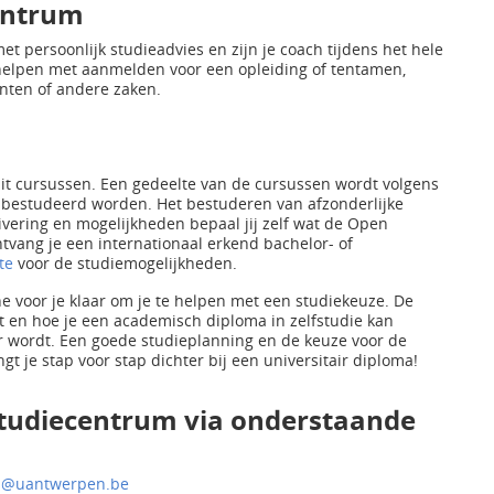
centrum
t persoonlijk studieadvies en zijn je coach tijdens het hele
 helpen met aanmelden voor een opleiding of tentamen,
nten of andere zaken.
it cursussen. Een gedeelte van de cursussen wordt volgens
j bestudeerd worden. Het bestuderen van afzonderlijke
vering en mogelijkheden bepaal jij zelf wat de Open
tvang je een internationaal erkend bachelor- of
te
voor de studiemogelijkheden.
e voor je klaar om je te helpen met een studiekeuze. De
t en hoe je een academisch diploma in zelfstudie kan
er wordt. Een goede studieplanning en de keuze voor de
 je stap voor stap dichter bij een universitair diploma!
 studiecentrum via onderstaande
u@uantwerpen.be