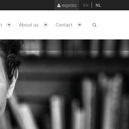
EN
NL
mijnOU
ch
About us
Contact