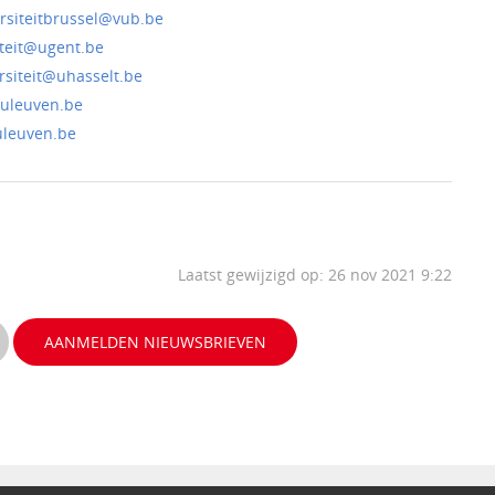
rsiteitbrussel@vub.be
teit@ugent.be
siteit@uhasselt.be
uleuven.be
uleuven.be
Laatst gewijzigd op: 26 nov 2021 9:22
AANMELDEN NIEUWSBRIEVEN