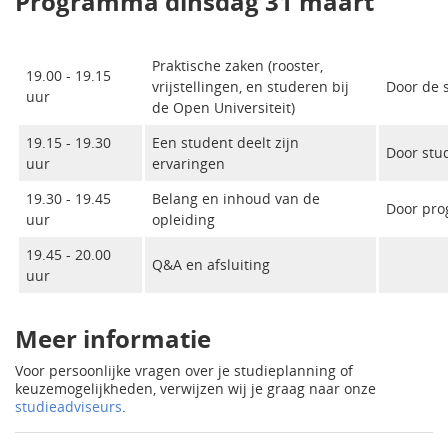
Programma dinsdag 31 maart
Praktische zaken (rooster,
19.00 - 19.15
vrijstellingen, en studeren bij
Door de 
uur
de Open Universiteit)
19.15 - 19.30
Een student deelt zijn
Door stu
uur
ervaringen
19.30 - 19.45
Belang en inhoud van de
Door pro
uur
opleiding
19.45 - 20.00
Q&A en afsluiting
uur
Meer informatie
Voor persoonlijke vragen over je studieplanning of
keuzemogelijkheden, verwijzen wij je graag naar onze
studieadviseurs
.