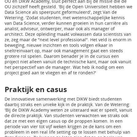
OU en DIKW Academy, sluit perfect aan bij de missie die de
OU zichzelf heeft gesteld. 'Bij de Open Universiteit hebben we
Data Science als speerpunt geformuleerd', zegt Van de
Wetering. 'Zodat studenten, met wetenschappelijke kennis
van Data Science, verder kunnen groeien in hun carrière als
analist, adviseur, ontwerper, maar ook als manager of
architect. Deze opleiding maakt volwassen data scientists van
ze, zeg maar de "next level professional". Het veld is enorm in
beweging, nieuwe inzichten en tools volgen elkaar in
sneltreinvaart op, maar ook management gaat een steeds
grotere rol spelen. Daarom benader je in de cursus een
project niet alleen vanuit de technische kant, maar ook vanuit
het perspectief van de manager. Wat heb ik nodig om een
project goed aan te vliegen en af te ronden?'
Praktijk en casus
De innovatieve samenwerking met DIKW biedt studenten
daarbij straks een unieke kijk in de praktijk. Van de Wetering:
'Bij de DIKW Academy weten ze uiteraard wat er speelt, vanuit
de directe praktijk. Van studenten verwachten we straks ook
dat ze met een eigen casus op de proppen komen. In een
periode van vier tot vijf weken krijgen ze de kans om een
probleem in een real life setting op te lossen met behulp van