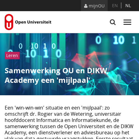
Skip to Content
EN
NL
mijnOU
Leren
Samenwerking OU en DIKW
Academy een 'mijlpaal'
Een 'win-win-win' situatie en een 'mijlpaal': zo
omschrijft dr. Rogier van de Wetering, universitair
hoofddocent Informatica en Informatiekunde, de
samenwerking tussen de Open Universiteit en de DIKW
Academy, een dienstverlener en adviesbureau op het
vlak van data-gestuurde vraagstukken. Eerste resultaat