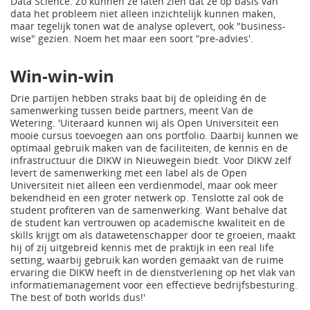
Data Science. Zo kunnen ze laten zien dat ze op basis van
data het probleem niet alleen inzichtelijk kunnen maken,
maar tegelijk tonen wat de analyse oplevert, ook "business-
wise" gezien. Noem het maar een soort “pre-advies'.
Win-win-win
Drie partijen hebben straks baat bij de opleiding én de
samenwerking tussen beide partners, meent Van de
Wetering. 'Uiteraard kunnen wij als Open Universiteit een
mooie cursus toevoegen aan ons portfolio. Daarbij kunnen we
optimaal gebruik maken van de faciliteiten, de kennis en de
infrastructuur die DIKW in Nieuwegein biedt. Voor DIKW zelf
levert de samenwerking met een label als de Open
Universiteit niet alleen een verdienmodel, maar ook meer
bekendheid en een groter netwerk op. Tenslotte zal ook de
student profiteren van de samenwerking. Want behalve dat
de student kan vertrouwen op academische kwaliteit en de
skills krijgt om als datawetenschapper door te groeien, maakt
hij of zij uitgebreid kennis met de praktijk in een real life
setting, waarbij gebruik kan worden gemaakt van de ruime
ervaring die DIKW heeft in de dienstverlening op het vlak van
informatiemanagement voor een effectieve bedrijfsbesturing.
The best of both worlds dus!'