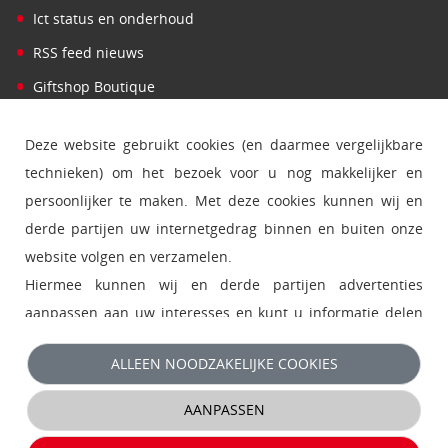
•
Ict status en onderhoud
•
RSS feed nieuws
•
Giftshop Boutique
Deze website gebruikt cookies (en daarmee vergelijkbare
technieken) om het bezoek voor u nog makkelijker en
persoonlijker te maken. Met deze cookies kunnen wij en
derde partijen uw internetgedrag binnen en buiten onze
website volgen en verzamelen.
Hiermee kunnen wij en derde partijen advertenties
aanpassen aan uw interesses en kunt u informatie delen
via social media.
ALLEEN NOODZAKELIJKE COOKIES
- Klik op 'Alleen noodzakelijke cookies' om functionele en
AANPASSEN
analytische cookies te accepteren en direct door te gaan
naar de website.
© 2026 Open Universiteit |
Disclaimer
|
Privacy
|