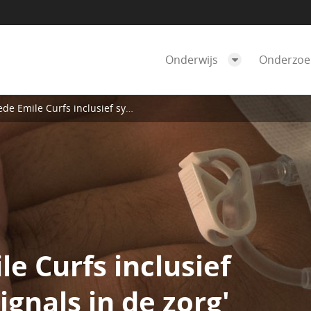
Onderwijs
Onderzo
Curfs inclusief symposium 'Soft Signals in de zorg'
e Curfs inclusief
gnals in de zorg'