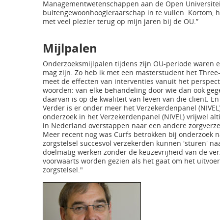
Managementwetenschappen aan de Open Universiteit, 
buitengewoonhoogleraarschap in te vullen. Kortom, hoe
met veel plezier terug op mijn jaren bij de OU.”
Mijlpalen
Onderzoeksmijlpalen tijdens zijn OU-periode waren er 
mag zijn. Zo heb ik met een masterstudent het Three
meet de effecten van interventies vanuit het perspecti
woorden: van elke behandeling door wie dan ook gege
daarvan is op de kwaliteit van leven van die cliënt. 
Verder is er onder meer het Verzekerdenpanel (NIVEL)
onderzoek in het Verzekerdenpanel (NIVEL) vrijwel al
in Nederland overstappen naar een andere zorgverze
Meer recent nog was Curfs betrokken bij onderzoek n
zorgstelsel succesvol verzekerden kunnen 'sturen' naa
doelmatig werken zonder de keuzevrijheid van de ver
voorwaarts worden gezien als het gaat om het uitvoe
zorgstelsel."