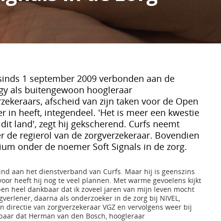
, sinds 1 september 2009 verbonden aan de
gy als buitengewoon hoogleraar
ekeraars, afscheid van zijn taken voor de Open
er in heeft, integendeel. 'Het is meer een kwestie
dit land', zegt hij gekscherend. Curfs neemt
ver de regierol van de zorgverzekeraar. Bovendien
ium onder de noemer Soft Signals in de zorg.
ind aan het dienstverband van Curfs. Maar hij is geenszins
oor heeft hij nog te veel plannen. Met warme gevoelens kijkt
k ben heel dankbaar dat ik zoveel jaren van mijn leven mocht
rgverlener, daarna als onderzoeker in de zorg bij NIVEL,
directie van zorgverzekeraar VGZ en vervolgens weer bij
ankbaar dat Herman van den Bosch, hoogleraar