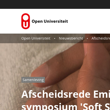
Naar content
Open Universiteit
Nieuwsbericht
Afscheidsrede Emile 
Samenleving
Afscheidsrede Emil
symposium 'Soft Si