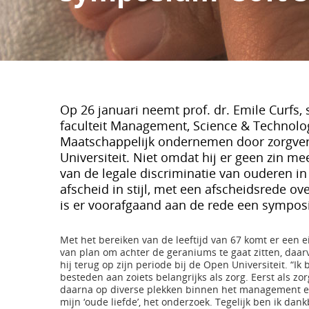
Op 26 januari neemt prof. dr. Emile Curfs
faculteit Management, Science & Technolo
Maatschappelijk ondernemen door zorgverz
Universiteit. Niet omdat hij er geen zin me
van de legale discriminatie van ouderen in 
afscheid in stijl, met een afscheidsrede o
is er voorafgaand aan de rede een sympos
Met het bereiken van de leeftijd van 67 komt er een e
van plan om achter de geraniums te gaat zitten, daarv
hij terug op zijn periode bij de Open Universiteit. “I
besteden aan zoiets belangrijks als zorg. Eerst als zo
daarna op diverse plekken binnen het management en 
mijn ‘oude liefde’, het onderzoek. Tegelijk ben ik d