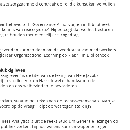
st zet zorgzaamheid centraal' de rol die kunst kan vervullen
aar Behavioral IT Governance Arno Nuijten in Bibliotheek
r kennis van risicogedrag’. Hij betoogt dat we het besturen
ng te houden met menselijk risicogedrag.
dinggevenden kunnen doen om de veerkracht van medewerkers
leraar Organizational Learning op 7 april in Bibliotheek
lukkig leven
ig leven' is de titel van de lezing van Nele Jacobs,
zij in studiecentrum Hasselt welke handvatten de
ouden en ons welbevinden te bevorderen.
erdam, staat in het teken van de rechtswetenschap. Marijke
woord op de vraag 'Helpt de wet tegen stalking?'
ness Analytics, sluit de reeks Studium Generale-lezingen op
t publiek verkent hij hoe we ons kunnen wapenen tegen