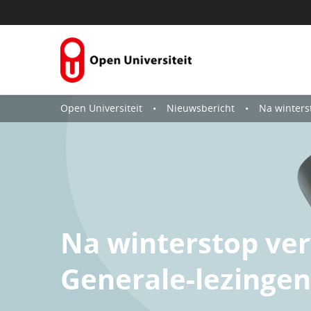
Naar content
Open Universiteit
Nieuwsbericht
Na winterstop ve
Na winterstop ve
Generale-lezingen