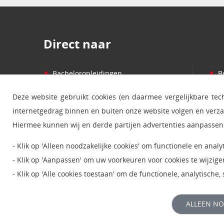
Direct naar
•
•
Bacheloropleidingen
B
•
•
Masteropleidingen
P
Deze website gebruikt cookies (en daarmee vergelijkbare te
•
•
Cursussen
S
internetgedrag binnen en buiten onze website volgen en verz
•
•
Informatie over studeren
B
Hiermee kunnen wij en derde partijen advertenties aanpassen 
•
•
Studiecentra
N
- Klik op 'Alleen noodzakelijke cookies' om functionele en anal
•
•
Service en informatie
W
- Klik op 'Aanpassen' om uw voorkeuren voor cookies te wijzige
- Klik op 'Alle cookies toestaan' om de functionele, analytische
Lees meer over deze
cookies
.
ALLEEN NO
Bekijk onze
privacyverklaring
voor meer informatie.
© 2026 Open Universiteit |
Disclaimer
|
Privacy
|
Coo