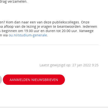
edrag verzamelen.
rven? Kom dan naar een van deze publiekscolleges. Onze
na afloop van de lezing je vragen te beantwoorden. Iedereen
ges beginnen om 19.00 uur en duren tot 20.00 uur. Vanwege
en via
ou.nl/studium-generale
.
Laatst gewijzigd op: 27 jan 2022 9:25
AANMELDEN NIEUWSBRIEVEN