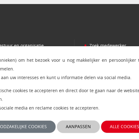
•
estuur en organisatie
Zoek medewerker
•
romoveren
Persvoorlichting
chnieken) om het bezoek voor u nog makkelijker en persoonlijker
•
amenwerken
Bezoek en postadres
amelen.
•
ijzondere leerstoelen
Ict status en onderhou
aan uw interesses en kunt u informatie delen via social media.
•
evenwerkzaamheden
RSS feed nieuws
ytische cookies te accepteren en direct door te gaan naar de website
•
erken bij de Open Universiteit
Giftshop Boutique
n.
, sociale media en reclame cookies te accepteren.
ODZAKELIJKE COOKIES
AANPASSEN
ALLE COOKIE
kiebeleid