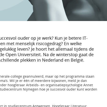
uccesvol ouder op je werk? Kun je betere IT-
en met menselijk risicogedrag? En welke
elukkig leven? Je hoort het allemaal tijdens de
e Open Universiteit. Na de winterstop gaat de
schillende plekken in Nederland en België.
erale-college geannuleerd, maar op het programma staan
ma’s. Wil je er één of meerdere bijwonen, meld je dan
onder hoogleraar Arbeids- en organisatiepsychologie Annet
in studiecentrum Nijmegen hoe je succesvol ouder kunt worden
art in studiecentrum Antwerpen. Hoogleraar Literatuur,