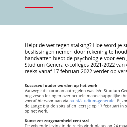
Helpt de wet tegen stalking? Hoe word je s
beslissingen nemen door rekening te houd
handvatten biedt de psychologie voor een g
Studium Generale-colleges 2021-2022 van d
reeks vanaf 17 februari 2022 verder op ver
Succesvol ouder worden op het werk
Vanwege de coronamaatregelen was één Studium Gen
nog zeven lezingen over actuele maatschappelijke the
vooraf hiervoor aan via
ou.nl/studium-generale
. Bijz
de Lange bijt de spits af en leert je op 17 februari 
op het werk.
Kunst zet zorgzaamheid centraal
De volgende lezing in de reeks vindt plaats op 24 ma