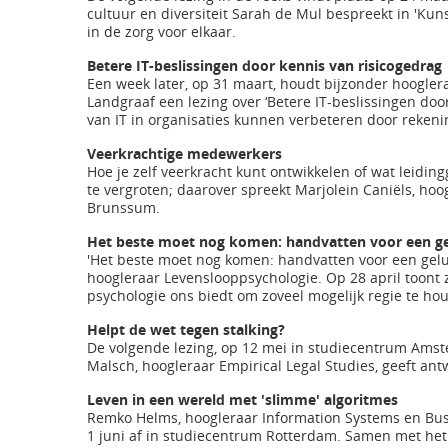
cultuur en diversiteit Sarah de Mul bespreekt in 'Kun
in de zorg voor elkaar.
Betere IT-beslissingen door kennis van risicogedrag
Een week later, op 31 maart, houdt bijzonder hoogler
Landgraaf een lezing over ‘Betere IT-beslissingen doo
van IT in organisaties kunnen verbeteren door rekeni
Veerkrachtige medewerkers
Hoe je zelf veerkracht kunt ontwikkelen of wat lei
te vergroten; daarover spreekt Marjolein Caniëls, hoog
Brunssum.
Het beste moet nog komen: handvatten voor een ge
'Het beste moet nog komen: handvatten voor een gelukk
hoogleraar Levenslooppsychologie. Op 28 april toont 
psychologie ons biedt om zoveel mogelijk regie te h
Helpt de wet tegen stalking?
De volgende lezing, op 12 mei in studiecentrum Amst
Malsch, hoogleraar Empirical Legal Studies, geeft ant
Leven in een wereld met 'slimme' algoritmes
Remko Helms, hoogleraar Information Systems en Busi
1 juni af in studiecentrum Rotterdam. Samen met he