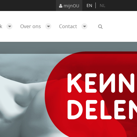
EN
NL
mijnOU
ek
Over ons
Contact