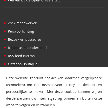
Werken bij de Open Universiteit
•
Zoek medewerker
•
Persvoorlichting
•
Bezoek en postadres
•
Ict status en onderhoud
•
RSS feed nieuws
•
Giftshop Boutique
Deze website gebruikt cookies (en daarmee vergelijkbare
technieken) om het bezoek voor u nog makkelijker en
persoonlijker te maken. Met deze cookies kunnen wij en
derde partijen uw internetgedrag binnen en buiten onze
website volgen en verzamelen.