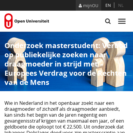
Naar content
EN
NL
mijnOU
Onderzoek masterstudent: Verbod
op publiekelijke zoeken naar
draagmoeder in strijd met
Europees Verdrag voor de Rechten
van de Mens
Wie in Nederland in het openbaar zoekt naar een
draagmoeder of zichzelf als draagmoeder aanbiedt,
kan sinds het begin van de jaren negentig een
gevangenisstraf krijgen van maximaal een jaar, of een
geldboete die oploopt tot € 22.500. Uit onderzoek dat
Johannes Dolislager deed voor zijn masterscriptie aan