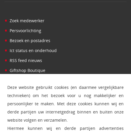
•
Zoek medewerker
•
Persvoorlichting
•
Bezoek en postadres
•
Ict status en onderhoud
•
RSS feed nieuws
•
Giftshop Boutique
Deze website gebruikt cookies (en daarmee vergelijkbare
technieken) om het bezoek voor u nog makkelijker en
persoonlijker te maken. Met deze cookies kunnen wij en
derde partijen uw internetgedrag binnen en buiten onze
website volgen en verzamelen.
Hiermee kunnen wij en derde partijen advertenties