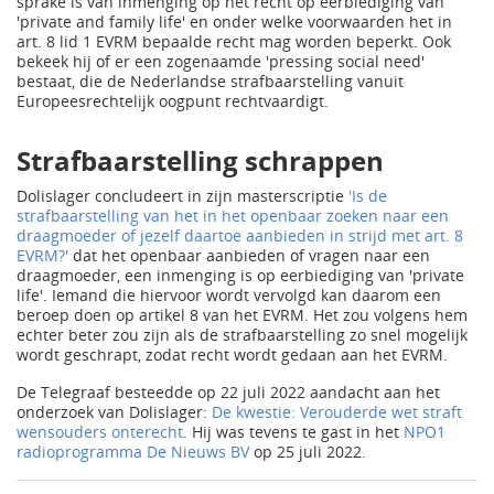
sprake is van inmenging op het recht op eerbiediging van
'private and family life' en onder welke voorwaarden het in
art. 8 lid 1 EVRM bepaalde recht mag worden beperkt. Ook
bekeek hij of er een zogenaamde 'pressing social need'
bestaat, die de Nederlandse strafbaarstelling vanuit
Europeesrechtelijk oogpunt rechtvaardigt.
Strafbaarstelling schrappen
Dolislager concludeert in zijn masterscriptie
'Is de
strafbaarstelling van het in het openbaar zoeken naar een
draagmoeder of jezelf daartoe aanbieden in strijd met art. 8
EVRM?'
dat het openbaar aanbieden of vragen naar een
draagmoeder, een inmenging is op eerbiediging van 'private
life'. Iemand die hiervoor wordt vervolgd kan daarom een
beroep doen op artikel 8 van het EVRM. Het zou volgens hem
echter beter zou zijn als de strafbaarstelling zo snel mogelijk
wordt geschrapt, zodat recht wordt gedaan aan het EVRM.
De Telegraaf besteedde op 22 juli 2022 aandacht aan het
onderzoek van Dolislager:
De kwestie: Verouderde wet straft
wensouders onterecht
. Hij was tevens te gast in het
NPO1
radioprogramma De Nieuws BV
op 25 juli 2022.