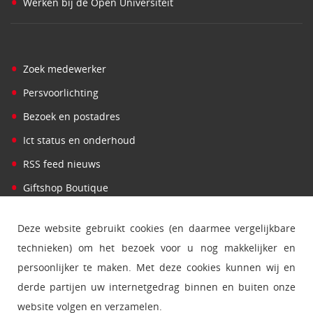
•
Werken bij de Open Universiteit
•
Zoek medewerker
•
Persvoorlichting
•
Bezoek en postadres
•
Ict status en onderhoud
•
RSS feed nieuws
•
Giftshop Boutique
Deze website gebruikt cookies (en daarmee vergelijkbare
technieken) om het bezoek voor u nog makkelijker en
persoonlijker te maken. Met deze cookies kunnen wij en
derde partijen uw internetgedrag binnen en buiten onze
website volgen en verzamelen.