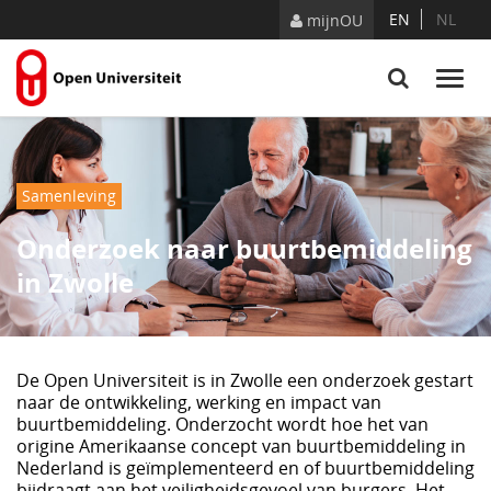
Naar content
EN
NL
mijnOU
Samenleving
Onderzoek naar buurtbemiddeling
in Zwolle
De Open Universiteit is in Zwolle een onderzoek gestart
naar de ontwikkeling, werking en impact van
buurtbemiddeling. Onderzocht wordt hoe het van
origine Amerikaanse concept van buurtbemiddeling in
Nederland is geïmplementeerd en of buurtbemiddeling
bijdraagt aan het veiligheidsgevoel van burgers. Het