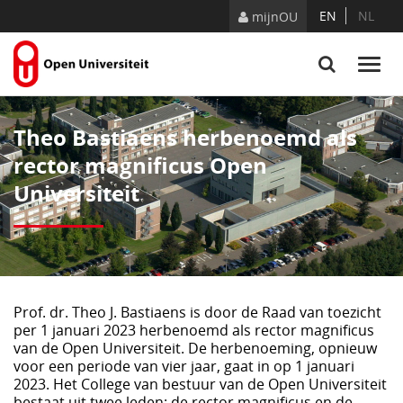
Naar content
EN
NL
mijnOU
Theo Bastiaens herbenoemd als
rector magnificus Open
Universiteit
Prof. dr. Theo J. Bastiaens is door de Raad van toezicht
per 1 januari 2023 herbenoemd als rector magnificus
van de Open Universiteit. De herbenoeming, opnieuw
voor een periode van vier jaar, gaat in op 1 januari
2023. Het College van bestuur van de Open Universiteit
bestaat uit twee leden: de rector magnificus en de