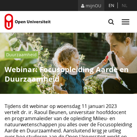
Naar content
EN
NL
mijnOU
Duurzaamheid
Webinar: Focusopleiding Aarde en
Duurzaamheid
Tijdens dit webinar op woensdag 11 januari 2023
vertelt dr. ir. Raoul Beunen, universitair hoofddocent
en programmaleider van de opleiding Milieu- en
natuurwetenschappen jou alles over de Focusopleiding
Aarde en Duurzaamheid. Aansluitend krijg je uitleg
over hoe studeren aan de Open Universiteit werkt en