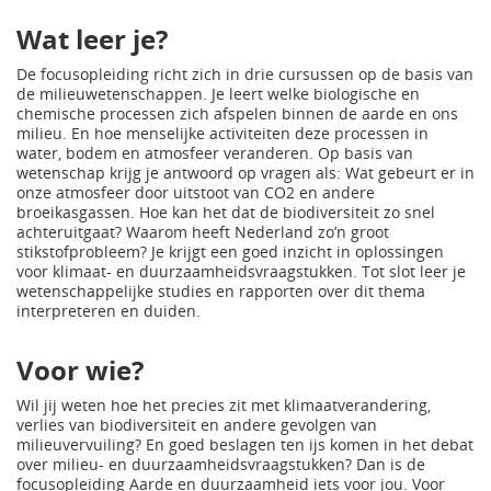
Wat leer je?
De focusopleiding richt zich in drie cursussen op de basis van
de milieuwetenschappen. Je leert welke biologische en
chemische processen zich afspelen binnen de aarde en ons
milieu. En hoe menselijke activiteiten deze processen in
water, bodem en atmosfeer veranderen. Op basis van
wetenschap krijg je antwoord op vragen als: Wat gebeurt er in
onze atmosfeer door uitstoot van CO2 en andere
broeikasgassen. Hoe kan het dat de biodiversiteit zo snel
achteruitgaat? Waarom heeft Nederland zo’n groot
stikstofprobleem? Je krijgt een goed inzicht in oplossingen
voor klimaat- en duurzaamheidsvraagstukken. Tot slot leer je
wetenschappelijke studies en rapporten over dit thema
interpreteren en duiden.
Voor wie?
Wil jij weten hoe het precies zit met klimaatverandering,
verlies van biodiversiteit en andere gevolgen van
milieuvervuiling? En goed beslagen ten ijs komen in het debat
over milieu- en duurzaamheidsvraagstukken? Dan is de
focusopleiding Aarde en duurzaamheid iets voor jou. Voor