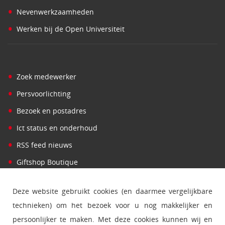
•
Nevenwerkzaamheden
•
Werken bij de Open Universiteit
•
Zoek medewerker
•
Persvoorlichting
•
Bezoek en postadres
•
Ict status en onderhoud
•
RSS feed nieuws
•
Giftshop Boutique
Deze website gebruikt cookies (en daarmee vergelijkbare
technieken) om het bezoek voor u nog makkelijker en
persoonlijker te maken. Met deze cookies kunnen wij en