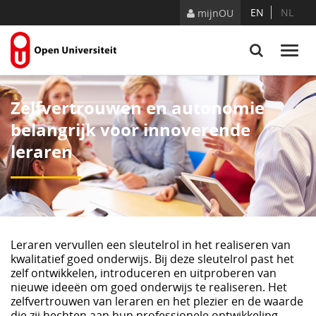
Naar content
EN
NL
mijnOU
Zelfvertrouwen en autonomie
belangrijk voor innoverende
leraren
Leraren vervullen een sleutelrol in het realiseren van
kwalitatief goed onderwijs. Bij deze sleutelrol past het
zelf ontwikkelen, introduceren en uitproberen van
nieuwe ideeën om goed onderwijs te realiseren. Het
zelfvertrouwen van leraren en het plezier en de waarde
die zij hechten aan hun professionele ontwikkeling,