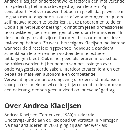
Andrea Klaeijsen onderzocht welke factoren een motiverende
rol spelen bij het innovatieve gedrag van leraren. Zij
constateert: 'Het vertrouwen hebben in jezelf, dat je weet om
te gaan met uitdagende situaties of veranderingen, helpt om
zelf nieuwe ideeën te bedenken, uit te proberen en te delen.
Ook als je het leuk of belangrijk vindt om jezelf professioneel
te ontwikkelen, ben je meer gemotiveerd om te innoveren.' In
de schoolorganisatie zijn er factoren die daar een positieve
invloed op hebben. Zo werkt het volgens Klaeijsen motiverend
wanneer de direct leidinggevende individuele aandacht
schenkt aan leraren en hen voldoende intellectuele
uitdagingen biedt. Ook is het goed als leraren in de school
betrokken worden bij het nemen van beslissingen over
onderwijsgerelateerde zaken. Hierdoor ervaren leraren een
bepaalde mate van autonomie en competentie.
Verwachtingen vanuit de omgeving of externe stimulansen
voor professionele ontwikkeling, bijvoorbeeld in de vorm van
een beloning, hebben geen invloed op innovatief gedrag.
Over Andrea Klaeijsen
Andrea Klaeijsen (Terneuzen, 1980) studeerde
Onderwijskunde aan de Radboud Universiteit in Nijmegen.
Na haar afstuderen in 2003, ging zij aan het werk als