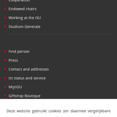
•
Endowed chairs
•
Working at the OU
•
Studium Generale
•
Find person
•
Press
•
Contact and addresses
•
Ict status and service
•
MijnOU
•
Giftshop Boutique
Deze website gebruikt cookies (en daarmee vergelijkbare