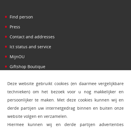
•
Find person
•
Press
•
Contact and addresses
•
Ict status and service
•
MijnOU
•
Giftshop Boutique
Deze website gebruikt cookies (en daarmee vergelijkbare
technieken) om het bezoek voor u nog makkelijker en
persoonlijker te maken. Met deze cookies kunnen wij en
derde partijen uw internetgedrag binnen en buiten onze
website volgen en verzamelen.
Hiermee kunnen wij en derde partijen advertenties