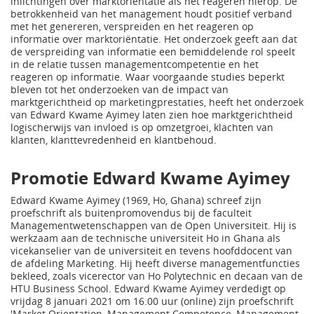
inlichtingen over marktoriëntatie als het reageren hierop. De
betrokkenheid van het management houdt positief verband
met het genereren, verspreiden en het reageren op
informatie over marktoriëntatie. Het onderzoek geeft aan dat
de verspreiding van informatie een bemiddelende rol speelt
in de relatie tussen managementcompetentie en het
reageren op informatie. Waar voorgaande studies beperkt
bleven tot het onderzoeken van de impact van
marktgerichtheid op marketingprestaties, heeft het onderzoek
van Edward Kwame Ayimey laten zien hoe marktgerichtheid
logischerwijs van invloed is op omzetgroei, klachten van
klanten, klanttevredenheid en klantbehoud.
Promotie Edward Kwame Ayimey
Edward Kwame Ayimey (1969, Ho, Ghana) schreef zijn
proefschrift als buitenpromovendus bij de faculteit
Managementwetenschappen van de Open Universiteit. Hij is
werkzaam aan de technische universiteit Ho in Ghana als
vicekanselier van de universiteit en tevens hoofddocent van
de afdeling Marketing. Hij heeft diverse managementfuncties
bekleed, zoals vicerector van Ho Polytechnic en decaan van de
HTU Business School. Edward Kwame Ayimey verdedigt op
vrijdag 8 januari 2021 om 16.00 uur (online) zijn proefschrift
'Market Orientation, Management Competence, Management