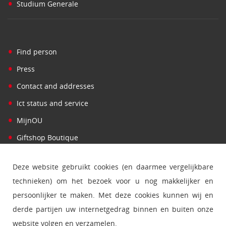
•
Studium Generale
•
Find person
•
Press
•
Contact and addresses
•
Ict status and service
•
MijnOU
•
Giftshop Boutique
Deze website gebruikt cookies (en daarmee vergelijkbare
technieken) om het bezoek voor u nog makkelijker en
persoonlijker te maken. Met deze cookies kunnen wij en
derde partijen uw internetgedrag binnen en buiten onze
website volgen en verzamelen.