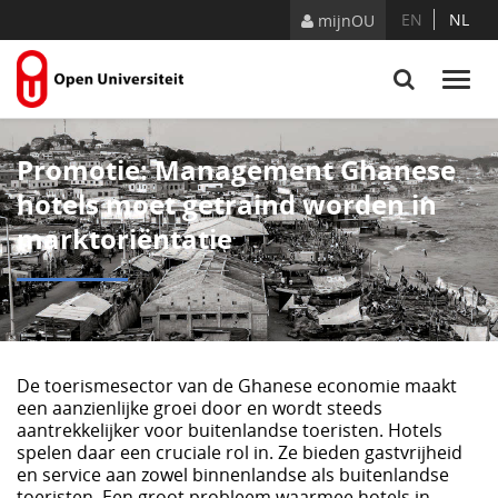
Skip to Content
EN
NL
mijnOU
Promotie: Management Ghanese
hotels moet getraind worden in
marktoriëntatie
De toerismesector van de Ghanese economie maakt
een aanzienlijke groei door en wordt steeds
aantrekkelijker voor buitenlandse toeristen. Hotels
spelen daar een cruciale rol in. Ze bieden gastvrijheid
en service aan zowel binnenlandse als buitenlandse
toeristen. Een groot probleem waarmee hotels in