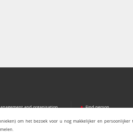
•
anagement and organisation
Find person
•
romotions
Press
chnieken) om het bezoek voor u nog makkelijker en persoonlijker
•
ooperation
Contact and addresses
amelen.