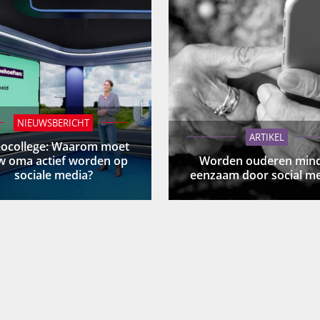
NIEUWSBERICHT
ARTIKEL
eocollege: Waarom moet
w oma actief worden op
Worden ouderen min
sociale media?
eenzaam door social me