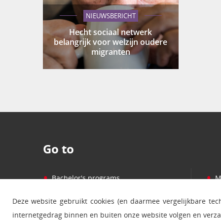
NIEUWSBERICHT
Hecht sociaal netwerk
belangrijk voor welzijn oudere
migranten
Go to
•
•
Bachelor's programs
M
•
•
Master's programs
P
Deze website gebruikt cookies (en daarmee vergelijkbare te
•
•
Courses
C
internetgedrag binnen en buiten onze website volgen en verz