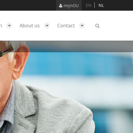
EN
NL
mijnOU
ch
About us
Contact