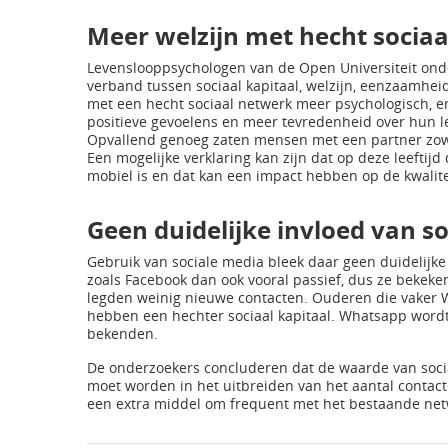
Meer welzijn met hecht socia
Levenslooppsychologen van de Open Universiteit onde
verband tussen sociaal kapitaal, welzijn, eenzaamhei
met een hecht sociaal netwerk meer psychologisch, em
positieve gevoelens en meer tevredenheid over hun le
Opvallend genoeg zaten mensen met een partner zowel
Een mogelijke verklaring kan zijn dat op deze leeftijd
mobiel is en dat kan een impact hebben op de kwalite
Geen duidelijke invloed van s
Gebruik van sociale media bleek daar geen duidelijke
zoals Facebook dan ook vooral passief, dus ze bekek
legden weinig nieuwe contacten. Ouderen die vaker
hebben een hechter sociaal kapitaal. Whatsapp wordt
bekenden.
De onderzoekers concluderen dat de waarde van soci
moet worden in het uitbreiden van het aantal contact
een extra middel om frequent met het bestaande netwe