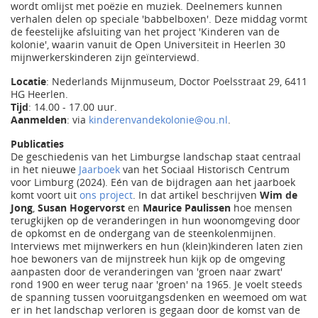
wordt omlijst met poëzie en muziek. Deelnemers kunnen
verhalen delen op speciale 'babbelboxen'. Deze middag vormt
de feestelijke afsluiting van het project 'Kinderen van de
kolonie', waarin vanuit de Open Universiteit in Heerlen 30
mijnwerkerskinderen zijn geïnterviewd.
Locatie
: Nederlands Mijnmuseum, Doctor Poelsstraat 29, 6411
HG Heerlen.
Tijd
: 14.00 - 17.00 uur.
Aanmelden
: via
kinderenvandekolonie@ou.nl
.
Publicaties
De geschiedenis van het Limburgse landschap staat centraal
in het nieuwe
Jaarboek
van het Sociaal Historisch Centrum
voor Limburg (2024). Eén van de bijdragen aan het jaarboek
komt voort uit
ons project
. In dat artikel beschrijven
Wim de
Jong
,
Susan Hogervorst
en
Maurice Paulissen
hoe mensen
terugkijken op de veranderingen in hun woonomgeving door
de opkomst en de ondergang van de steenkolenmijnen.
Interviews met mijnwerkers en hun (klein)kinderen laten zien
hoe bewoners van de mijnstreek hun kijk op de omgeving
aanpasten door de veranderingen van 'groen naar zwart'
rond 1900 en weer terug naar 'groen' na 1965. Je voelt steeds
de spanning tussen vooruitgangsdenken en weemoed om wat
er in het landschap verloren is gegaan door de komst van de