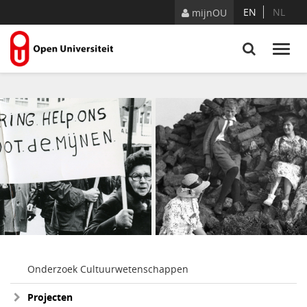
Naar content
EN
NL
mijnOU
Onderzoek Cultuurwetenschappen
Projecten