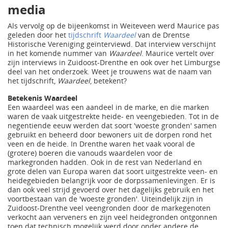
media
Als vervolg op de bijeenkomst in Weiteveen werd Maurice pas
geleden door het
tijdschrift
Waardeel
van de Drentse
Historische Vereniging geïnterviewd. Dat interview verschijnt
in het komende nummer van
Waardeel
. Maurice vertelt over
zijn interviews in Zuidoost-Drenthe en ook over het Limburgse
deel van het onderzoek. Weet je trouwens wat de naam van
het tijdschrift,
Waardeel
, betekent?
Betekenis Waardeel
Een waardeel was een aandeel in de marke, en die marken
waren de vaak uitgestrekte heide- en veengebieden. Tot in de
negentiende eeuw werden dat soort 'woeste gronden' samen
gebruikt en beheerd door bewoners uit de dorpen rond het
veen en de heide. In Drenthe waren het vaak vooral de
(grotere) boeren die vanouds waardelen voor de
markegronden hadden. Ook in de rest van Nederland en
grote delen van Europa waren dat soort uitgestrekte veen- en
heidegebieden belangrijk voor de dorpssamenlevingen. Er is
dan ook veel strijd gevoerd over het dagelijks gebruik en het
voortbestaan van de 'woeste gronden'. Uiteindelijk zijn in
Zuidoost-Drenthe veel veengronden door de markegenoten
verkocht aan verveners en zijn veel heidegronden ontgonnen
toen dat technisch mogelijk werd door onder andere de