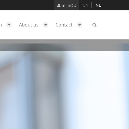
EN
NL
mijnOU
ch
About us
Contact