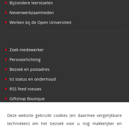
•
Bijzondere leerstoelen
•
Nevenwerkzaamheden
•
Werken bij de Open Universiteit
•
Zoek medewerker
•
Persvoorlichting
•
Bezoek en postadres
•
Ict status en onderhoud
•
RSS feed nieuws
•
Giftshop Boutique
Deze website gebruikt cookies (en daarmee vergelijkbare
technieken) om het bezoek voor u nog makkelijker en