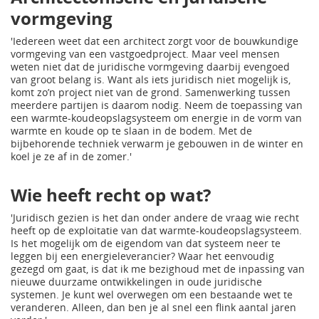
vormgeving
'Iedereen weet dat een architect zorgt voor de bouwkundige
vormgeving van een vastgoedproject. Maar veel mensen
weten niet dat de juridische vormgeving daarbij evengoed
van groot belang is. Want als iets juridisch niet mogelijk is,
komt zo’n project niet van de grond. Samenwerking tussen
meerdere partijen is daarom nodig. Neem de toepassing van
een warmte-koudeopslagsysteem om energie in de vorm van
warmte en koude op te slaan in de bodem. Met de
bijbehorende techniek verwarm je gebouwen in de winter en
koel je ze af in de zomer.'
Wie heeft recht op wat?
'Juridisch gezien is het dan onder andere de vraag wie recht
heeft op de exploitatie van dat warmte-koudeopslagsysteem.
Is het mogelijk om de eigendom van dat systeem neer te
leggen bij een energieleverancier? Waar het eenvoudig
gezegd om gaat, is dat ik me bezighoud met de inpassing van
nieuwe duurzame ontwikkelingen in oude juridische
systemen. Je kunt wel overwegen om een bestaande wet te
veranderen. Alleen, dan ben je al snel een flink aantal jaren