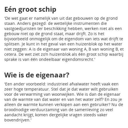
Eén groot schip
'De wet gaat er namelijk van uit dat gebouwen op de grond
staan. Anders gezegd: de wettelijke instrumenten die
vastgoedjuristen ter beschikking hebben, werken niet als een
gebouw niet op de grond staat, maar drijft. Zo is het
bijvoorbeeld onmogelijk om de eigendom van iets wat drijft te
splitsen. Je kunt in het geval van een huizenblok op het water
niet zeggen: A is de eigenaar van woning A, B van woning B, et
cetera. De wet ziet zo’n huizenblok als één groot schip waarbij
sprake is van één ondeelbaar eigendomsrecht.'
Wie is de eigenaar?
'Een ander voorbeeld: industrieel afvalwater heeft vaak een
zeer hoge temperatuur. Stel dat je dat water wilt gebruiken
voor de verwarming van woonwijken. Wie is dan de eigenaar
van de warmte van dat water en van het water zelf? En zou je
alleen de warmte kunnen verkopen aan een gebruiker? Nu de
broodnodige verduurzaming van de samenleving zo veel
aandacht krijgt, komen dergelijke vragen steeds vaker
bovendrijven.'