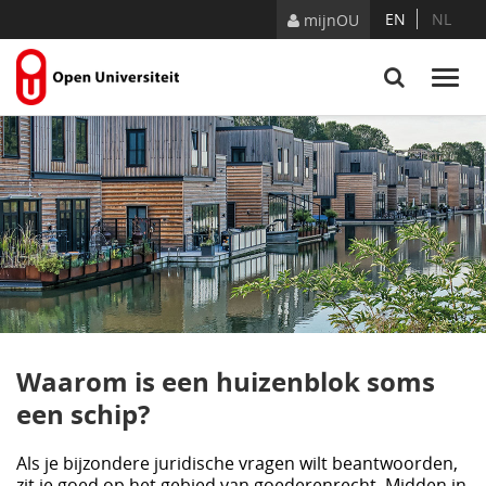
Naar content
EN
NL
mijnOU
Waarom is een huizenblok soms
een schip?
Als je bijzondere juridische vragen wilt beantwoorden,
zit je goed op het gebied van goederenrecht. Midden in