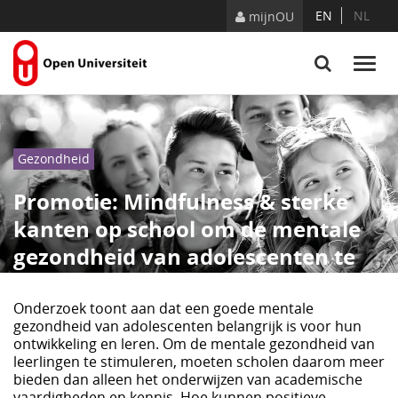
Naar content
EN
NL
mijnOU
Gezondheid
Promotie: Mindfulness & sterke
kanten op school om de mentale
gezondheid van adolescenten te
bevorderen
Onderzoek toont aan dat een goede mentale
gezondheid van adolescenten belangrijk is voor hun
ontwikkeling en leren. Om de mentale gezondheid van
leerlingen te stimuleren, moeten scholen daarom meer
bieden dan alleen het onderwijzen van academische
vaardigheden en kennis. Hoe kunnen positieve