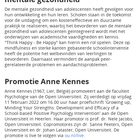
De mentale gezondheid van adolescenten heeft gevolgen voor
hun ontwikkeling en hun leren. Scholen staan in de toekomst
voor de uitdaging om een kosteneffectieve en duurzame
praktijk te realiseren, waarbij het bevorderen van de mentale
gezondheid van adolescenten geïntegreerd wordt met het
onderwijzen van academische vaardigheden en kennis.
"Think Happy - Be Happy" kan hierin een rol spelen. Deze op
mindfulness en sterke kanten gebaseerde schoolinterventie
heeft de potentie het welbevinden van leerlingen te
bevorderen. Daarnaast vermindert de aanpak peer-
gerelateerde problemen en aandachtsproblemen.
Promotie Anne Kennes
Anne Kennes (1967, Lier, België) promoveert aan de faculteit
Psychologie van de Open Universiteit. Zij verdedigt op vrijdag
11 februari 2022 om 16.00 uur haar proefschrift 'Growing up,
Minding Your Strengths: Development and Efficacy of a
School-based Positive Psychology Intervention' aan de Open
Universiteit in Heerlen. Haar promotor is prof. dr. Nele Jacobs,
Open Universiteit. Copromotores zijn dr. Sanne Peeters, Open
Universiteit en dr. Johan Lataster, Open Universiteit. De
promotie is live te volgen via
ou.nl/live
.