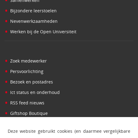
•
Samenwerken
•
Bijzondere leerstoelen
•
Nevenwerkzaamheden
•
Werken bij de Open Universiteit
•
Zoek medewerker
•
Persvoorlichting
•
Bezoek en postadres
•
Ict status en onderhoud
•
RSS feed nieuws
•
Giftshop Boutique
Deze website gebruikt cookies (en daarmee vergelijkbare