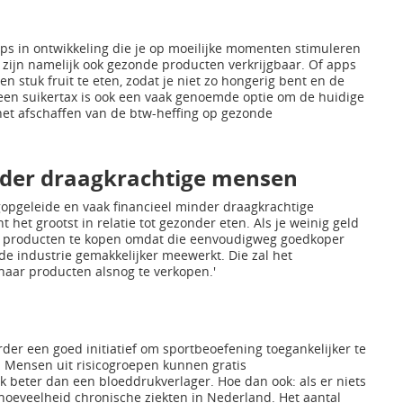
apps in ontwikkeling die je op moeilijke momenten stimuleren
 zijn namelijk ook gezonde producten verkrijgbaar. Of apps
en stuk fruit te eten, zodat je niet zo hongerig bent en de
 een suikertax is ook een vaak genoemde optie om de huidige
het afschaffen van de btw-heffing op gezonde
inder draagkrachtige mensen
agopgeleide en vaak financieel minder draagkrachtige
het grootst in relatie tot gezonder eten. Als je weinig geld
 producten te kopen omdat die eenvoudigweg goedkoper
 de industrie gemakkelijker meewerkt. Die zal het
aar producten alsnog te verkopen.'
der een goed initiatief om sportbeoefening toegankelijker te
. Mensen uit risicogroepen kunnen gratis
beter dan een bloeddrukverlager. Hoe dan ook: als er niets
 hoeveelheid chronische ziekten in Nederland. Het aantal