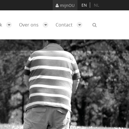
EN
NL
mijnOU
ek
Over ons
Contact