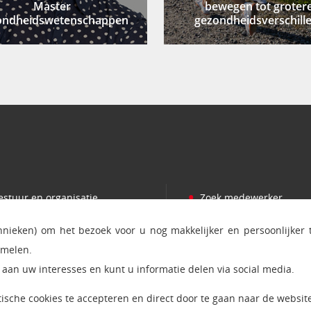
Master
bewegen tot groter
ondheidswetenschappen
gezondheidsverschill
•
estuur en organisatie
Zoek medewerker
•
romoveren
Persvoorlichting
chnieken) om het bezoek voor u nog makkelijker en persoonlijker
•
amenwerken
Bezoek en postadres
amelen.
•
ijzondere leerstoelen
Ict status en onderhou
aan uw interesses en kunt u informatie delen via social media.
•
evenwerkzaamheden
RSS feed nieuws
ytische cookies te accepteren en direct door te gaan naar de website