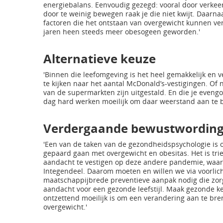
energiebalans. Eenvoudig gezegd: vooral door verkeer
door te weinig bewegen raak je die niet kwijt. Daarnaa
factoren die het ontstaan van overgewicht kunnen vers
jaren heen steeds meer obesogeen geworden.'
Alternatieve keuze
'Binnen die leefomgeving is het heel gemakkelijk en v
te kijken naar het aantal McDonald’s-vestigingen. O
van de supermarkten zijn uitgestald. En die je evengo
dag hard werken moeilijk om daar weerstand aan te bi
Verdergaande bewustwordin
'Een van de taken van de gezondheidspsychologie is
gepaard gaan met overgewicht en obesitas. Het is t
aandacht te vestigen op deze andere pandemie, waarva
Integendeel. Daarom moeten en willen we via voorlich
maatschappijbrede preventieve aanpak nodig die zo
aandacht voor een gezonde leefstijl. Maak gezonde ke
ontzettend moeilijk is om een verandering aan te bren
overgewicht.'