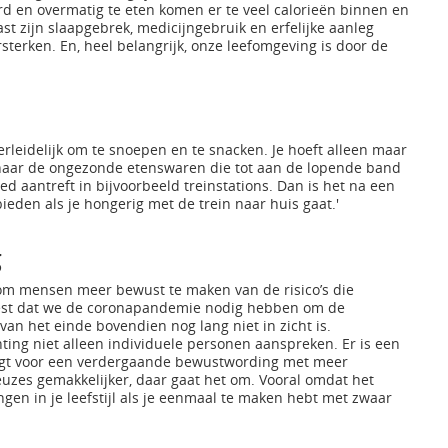
d en overmatig te eten komen er te veel calorieën binnen en
st zijn slaapgebrek, medicijngebruik en erfelijke aanleg
terken. En, heel belangrijk, onze leefomgeving is door de
erleidelijk om te snoepen en te snacken. Je hoeft alleen maar
f naar de ongezonde etenswaren die tot aan de lopende band
ed aantreft in bijvoorbeeld treinstations. Dan is het na een
eden als je hongerig met de trein naar huis gaat.'
g
 om mensen meer bewust te maken van de risico’s die
riest dat we de coronapandemie nodig hebben om de
n het einde bovendien nog lang niet in zicht is.
ting niet alleen individuele personen aanspreken. Er is een
rgt voor een verdergaande bewustwording met meer
uzes gemakkelijker, daar gaat het om. Vooral omdat het
gen in je leefstijl als je eenmaal te maken hebt met zwaar