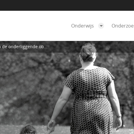
Onderwijs
Onderzo
derliggende obesitaspandemie?