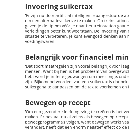
Invoering suikertax
'Er zijn nu door artificial intelligence aangestuurde 
om een alternatieve keuze te maken. Op treinstations
geven je de tip om vóór je naar het treinstation gaat e
verleidingen beter kunt weerstaan. De invoering van
situatie te verbeteren. Je kunt evengoed denken aan 
voedingswaren.'
Belangrijk voor financieel m
'Dat soort maatregelen zijn vooral belangrijk voor la
mensen. Want bij hen is het probleem van overgewicht 
hebt word je in feite gedwongen om meer ongezonde
zijn. Bijkomend voordeel van een suikertax is dat ook
suikergehalte aanpassen om de tax te voorkomen en h
Bewegen op recept
'Om een gezondere leefomgeving te creëren is het ver
maken. Er bestaat nu al zoiets als bewegen op recept
beweegprogramma’s volgen, want bewegen werkt vaak 
verandert, heeft dat een enorm negatief effect op de