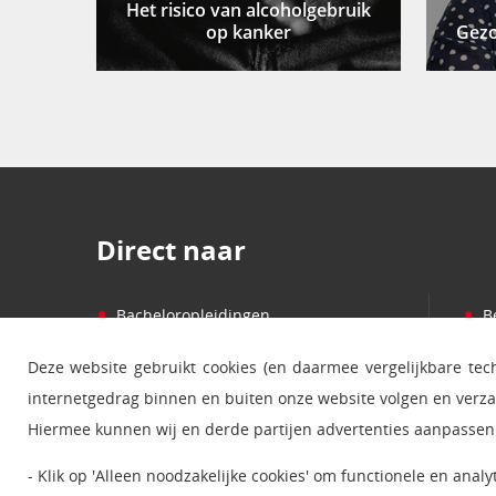
Het risico van alcoholgebruik
op kanker
Gez
Direct naar
•
•
Bacheloropleidingen
B
•
•
Masteropleidingen
P
Deze website gebruikt cookies (en daarmee vergelijkbare te
•
•
Cursussen
S
internetgedrag binnen en buiten onze website volgen en verz
•
•
Informatie over studeren
B
Hiermee kunnen wij en derde partijen advertenties aanpassen 
•
•
Studiecentra
N
- Klik op 'Alleen noodzakelijke cookies' om functionele en anal